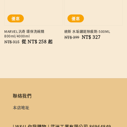
優惠
優惠
MARVEL汎奇 環保洗碗精
統新 水垢鏽斑除痕劑-500ML
800ml/4000ml
Regular
Sale
NT$ 327
NT$ 399
Regular
Sale
從
NT$ 258
起
NT$ 315
price
price
price
price
聯絡我們
本店地址
| W&U 你我購物 | 武洲工業有限公司 86964849