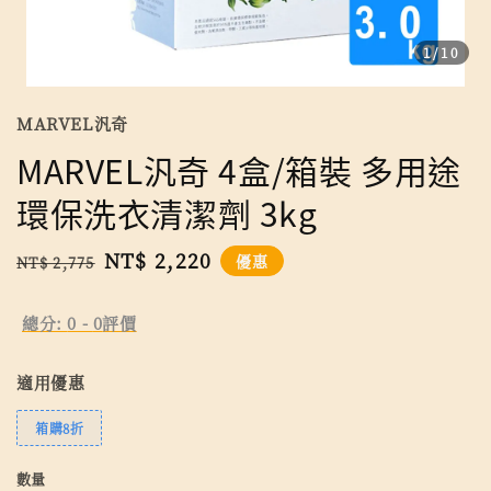
1
/10
MARVEL汎奇
MARVEL汎奇 4盒/箱裝 多用途
環保洗衣清潔劑 3kg
Regular
Sale
NT$ 2,220
優惠
NT$ 2,775
price
price
總分:
0
-
0
評價
適用優惠
箱購8折
數量