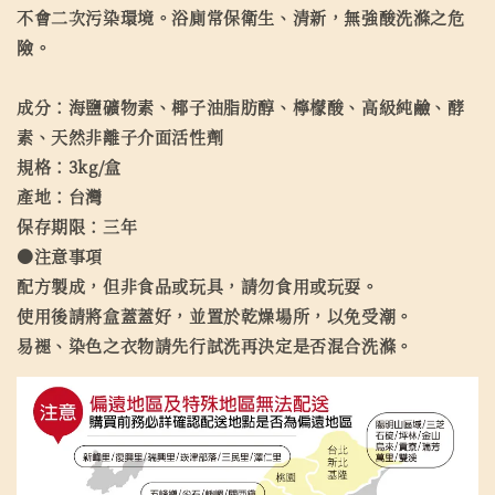
不會二次污染環境。浴廁常保衛生、清新，無強酸洗滌之危
險。
成分：海鹽礦物素、椰子油脂肪醇、檸檬酸、高級純鹼、酵
素、天然非離子介面活性劑
規格：3kg/盒
產地：台灣
保存期限：三年
●注意事項
配方製成，但非食品或玩具，請勿食用或玩耍。
使用後請將盒蓋蓋好，並置於乾燥場所，以免受潮。
易褪、染色之衣物請先行試洗再決定是否混合洗滌。