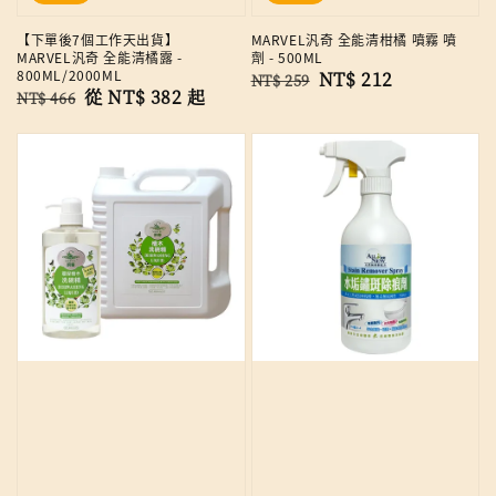
【下單後7個工作天出貨】
MARVEL汎奇 全能清柑橘 噴霧 噴
MARVEL汎奇 全能清橘露 -
劑 - 500ML
800ML/2000ML
Regular
Sale
NT$ 212
NT$ 259
Regular
Sale
從
NT$ 382
起
NT$ 466
price
price
price
price