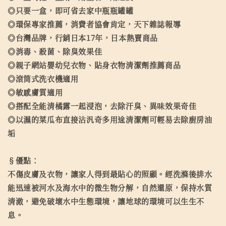
◎只要一盒，即可省去家中瓶瓶罐罐
◎環保專家推薦，消費者協會肯定，天下雜誌報導
◎台灣品牌，行銷日本17年，日本熱賣商品
◎消毒、殺菌、除臭效果佳
◎親子網站嬰幼兒衣物、貼身衣物清潔劑推薦商品
◎滾筒式洗衣機適用
◎敏感膚質適用
◎搭配全能清橘露一起浸泡，去除汗臭、異味效果奇佳
◎以濕的菜瓜布直接沾汎奇多用途清潔劑可輕易去除廚房油
垢
§優點：
不傷皮膚及衣物，讓家人得到最貼心的照顧。經洗滌後排水
能迅速被河水及海水中的微生物分解，自然還原，保持水質
清澈，避免破壞水中生態環境，讓地球的環境可以生生不
息。