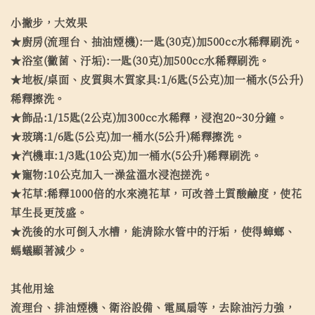
小撇步，大效果
★廚房(流理台、抽油煙機):一匙(30克)加500cc水稀釋刷洗。
★浴室(黴菌、汙垢):一匙(30克)加500cc水稀釋刷洗。
★地板/桌面、皮質與木質家具:1/6匙(5公克)加一桶水(5公升)
稀釋擦洗。
★飾品:1/15匙(2公克)加300cc水稀釋，浸泡20~30分鐘。
★玻璃:1/6匙(5公克)加一桶水(5公升)稀釋擦洗。
★汽機車:1/3匙(10公克)加一桶水(5公升)稀釋刷洗。
★寵物:10公克加入一澡盆溫水浸泡搓洗。
★花草:稀釋1000倍的水來澆花草，可改善土質酸鹼度，使花
草生長更茂盛。
★洗後的水可倒入水槽，能清除水管中的汙垢，使得蟑螂、
螞蟻顯著減少。
其他用途
流理台、排油煙機、衛浴設備、電風扇等，去除油污力強，