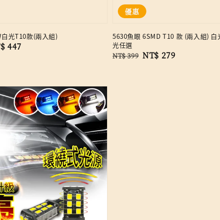
優惠
W白光T10款(兩入組)
5630魚眼 6SMD T10 款 (兩入組) 
光任選
le
$ 447
Regular
Sale
NT$ 279
NT$ 399
ice
price
price