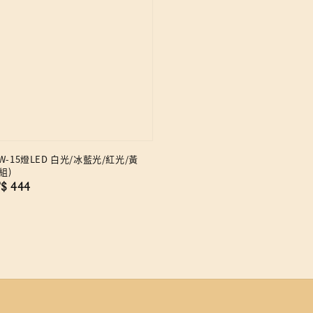
-15燈LED 白光/冰藍光/紅光/黃
組)
le
$ 444
ice