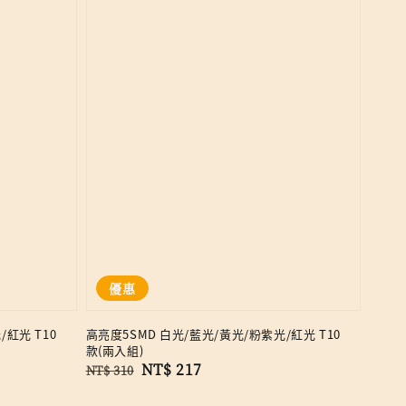
優惠
紅光 T10
高亮度5SMD 白光/藍光/黃光/粉紫光/紅光 T10
款(兩入組)
Regular
Sale
NT$ 217
NT$ 310
price
price