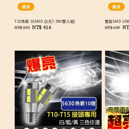
優惠
優惠
T10魚眼 16SMD 白光7.5W(雙入組)
雙面SMD 10
Regular
Sale
NT$ 416
Regular
Sa
NT
NT$ 595
NT$ 639
price
price
price
pr