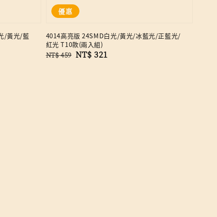
優惠
白光/黃光/藍
4014高亮版 24SMD白光/黃光/冰藍光/正藍光/
紅光 T10款(兩入組)
Regular
Sale
NT$ 321
NT$ 459
price
price