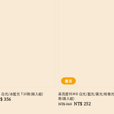
優惠
 白光/冰藍光 T10款(兩入組)
高亮度9SMD 白光/藍光/黃光/粉紫光/
款(兩入組)
le
$ 356
Regular
Sale
NT$ 252
NT$ 360
ice
price
price