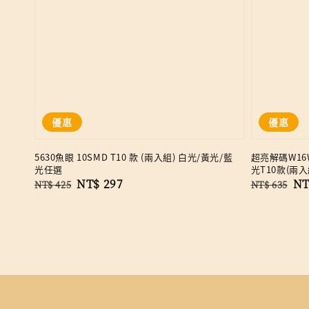
優惠
優惠
5630魚眼 10SMD T10 款 (兩入組) 白光/黃光/藍
超亮解碼W16W
光任選
光T10款(兩入
Regular
Sale
NT$ 297
Regular
Sa
NT
NT$ 425
NT$ 635
price
price
price
pr