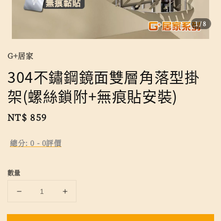
1
/8
G+居家
304不鏽鋼鏡面雙層角落型掛
架(螺絲鎖附+無痕貼安裝)
Regular
NT$ 859
price
總分:
0
-
0
評價
數量