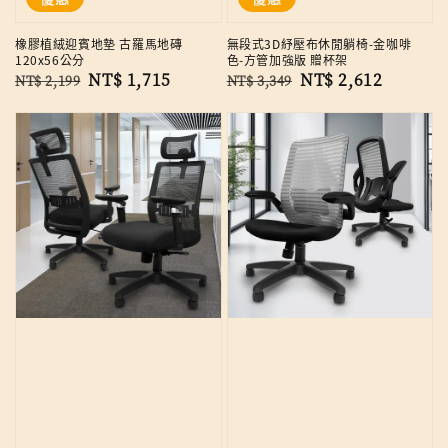
橡膠植絨迎賓地墊 古羅馬地磚
無段式3D紓壓布休閒躺椅-金咖啡
120x56公分
色-方管加強版 贈杯架
Regular
Sale
NT$ 1,715
Regular
Sale
NT$ 2,612
NT$ 2,199
NT$ 3,349
price
price
price
price