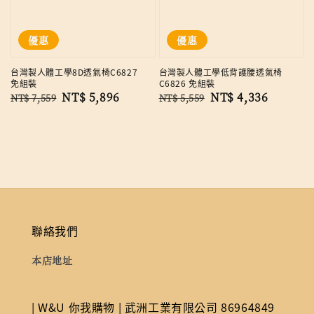
優惠
優惠
台灣製人體工學8D透氣椅C6827
台灣製人體工學低背護腰透氣椅
免組裝
C6826 免組裝
Regular
Sale
NT$ 5,896
Regular
Sale
NT$ 4,336
NT$ 7,559
NT$ 5,559
price
price
price
price
聯絡我們
本店地址
| W&U 你我購物 | 武洲工業有限公司 86964849