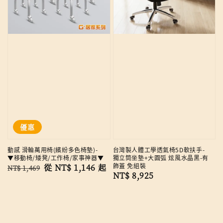
優惠
動感 滑輪萬用椅(繽紛多色椅墊)-
台灣製人體工學透氣椅5D軟扶手-
▼移動椅/矮凳/工作椅/家事神器▼
獨立筒坐墊+大圓弧 炫風水晶黑-有
飾蓋 免組裝
Regular
Sale
從
NT$ 1,146
起
NT$ 1,469
Regular
NT$ 8,925
price
price
price