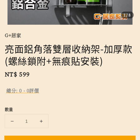
1
/8
G+居家
亮面鋁角落雙層收納架-加厚款
(螺絲鎖附+無痕貼安裝)
Regular
NT$ 599
price
總分:
0
-
0
評價
數量