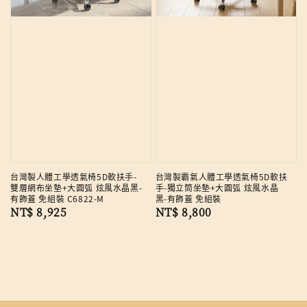
台灣製人體工學透氣椅5D軟扶手-
台灣製霸氣人體工學透氣椅5D軟扶
雙層網布坐墊+大圓弧 炫風水晶黑-
手-獨立筒坐墊+大圓弧 炫風水晶
有飾蓋 免組裝 C6822-M
黑-有飾蓋 免組裝
Regular
NT$ 8,925
Regular
NT$ 8,800
price
price