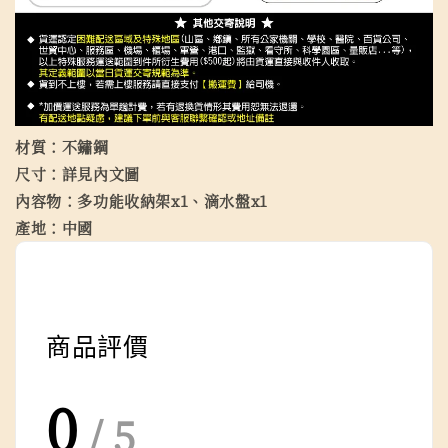
材質：不鏽鋼
尺寸：詳見內文圖
內容物：多功能收納架x1、滴水盤x1
產地：中國
商品評價
0
/ 5