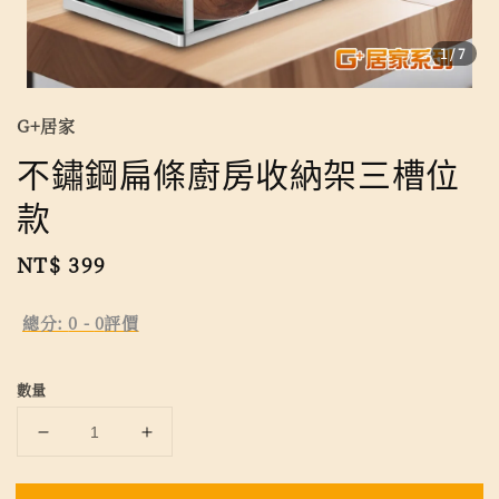
1
/7
G+居家
不鏽鋼扁條廚房收納架三槽位
款
Regular
NT$ 399
price
總分:
0
-
0
評價
數量