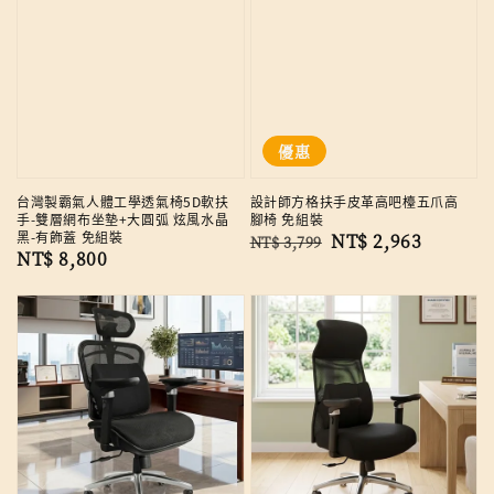
優惠
台灣製霸氣人體工學透氣椅5D軟扶
設計師方格扶手皮革高吧檯五爪高
手-雙層網布坐墊+大圓弧 炫風水晶
腳椅 免組裝
黑-有飾蓋 免組裝
Regular
Sale
NT$ 2,963
NT$ 3,799
Regular
NT$ 8,800
price
price
price