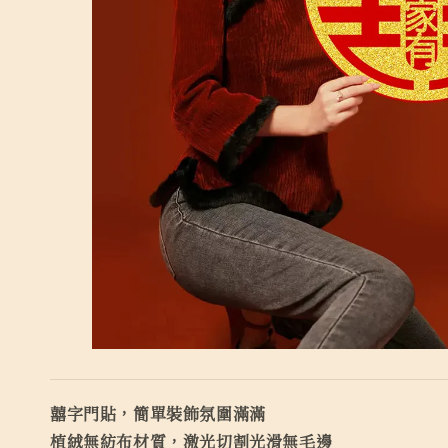
囍字門貼，簡單裝飾氛圍滿滿
植絨無紡布材質，激光切割光滑無毛邊