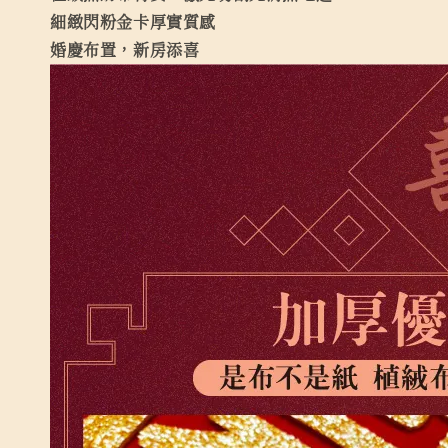
細緻閃粉金卡厚實質感
婚慶布置，新房添喜