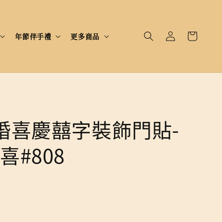
年節伴手禮
更多商品
婚喜慶囍字裝飾門貼-
喜#808