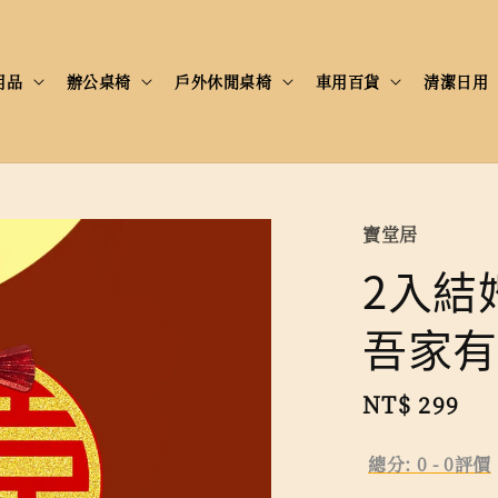
用品
辦公桌椅
戶外休閒桌椅
車用百貨
清潔日用
寶堂居
2入結
吾家有
Regular
NT$ 299
price
總分:
0
-
0
評價