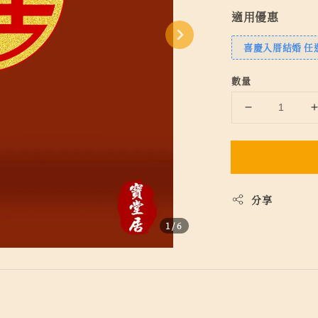
適用優惠
喜慶入厝結婚 任選
數量
分享
1
/6