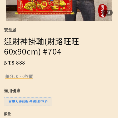
1
/5
寶堂居
迎財神掛軸(財路旺旺
60x90cm) #704
Regular
NT$ 888
price
總分:
0
-
0
評價
適用優惠
喜慶入厝結婚 任選3件75折
數量