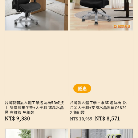
優惠
台灣製霸氣人體工學透氣椅5D軟扶
台灣製人體工學三眼6D透氣椅-鋁
手-雙層網布坐墊+大平腳 炫風水晶
合金大平腳+旋風水晶黑輪C6829-
黑-有飾蓋 免組裝
2 免組裝
Regular
NT$ 9,330
Regular
Sale
NT$ 8,571
NT$ 10,989
price
price
price