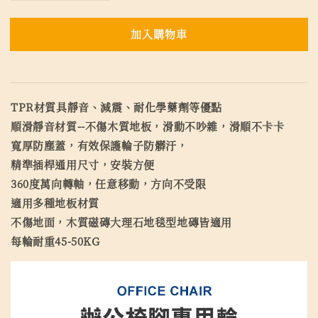
加入購物車
TPR材質具靜音、減震、耐化學藥劑等優點
順滑靜音材質--不傷木質地板，滑動不吵雜，滑順不卡卡
寬厚防塵蓋，有效保護輪子防髒汙，
精準插桿通用尺寸，安裝方便
360度萬向轉軸，任意移動，方向不受限
適用多種地板材質
不傷地面，木質磁磚大理石地毯型地磚皆適用
每輪耐重45-50KG