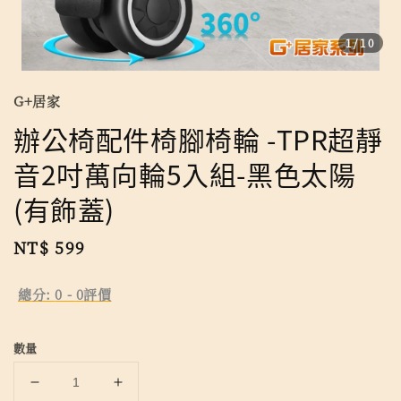
1
/10
G+居家
辦公椅配件椅腳椅輪 -TPR超靜
音2吋萬向輪5入組-黑色太陽
(有飾蓋)
Regular
NT$ 599
price
總分:
0
-
0
評價
數量