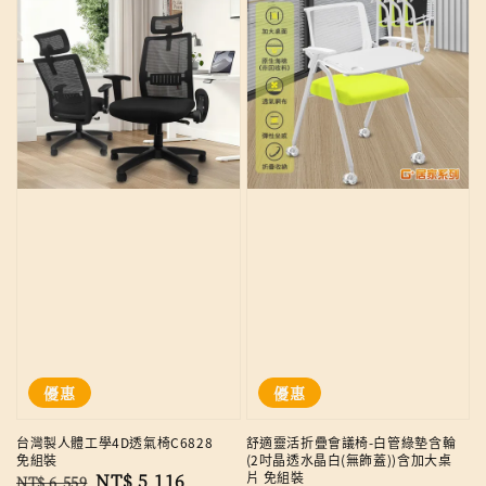
優惠
優惠
台灣製人體工學4D透氣椅C6828
舒適靈活折疊會議椅-白管綠墊含輪
免組裝
(2吋晶透水晶白(無飾蓋))含加大桌
片 免組裝
Regular
Sale
NT$ 5,116
NT$ 6,559