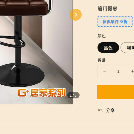
適用優惠
傢俱單件78折
顏色
黑色
咖
數量
1
/8
分享