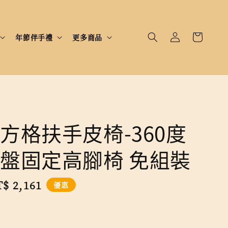
年節伴手禮
更多商品
方格扶手皮椅-360度
盤固定高腳椅 免組裝
le
$ 2,161
優惠
ice