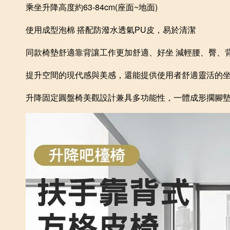
乘坐升降高度約63-84cm(座面~地面)
使用成型泡棉 搭配
防潑水透氣PU皮，易於清潔
同款
椅墊
舒適靠背讓工作更加舒適、好坐 減輕腰、臀、
提升空間的現代感與美感，還能提供使用者舒適靈活的
升降固定圓盤椅美觀設計兼具多功能性，一體成形擱腳