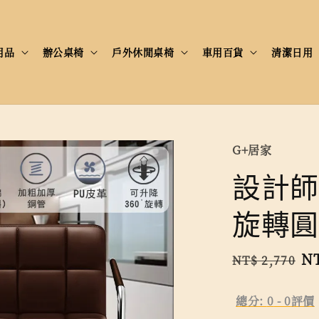
用品
辦公桌椅
戶外休閒桌椅
車用百貨
清潔日用
G+居家
設計師
旋轉圓
Regular
Sa
NT
NT$ 2,770
price
pr
總分:
0
-
0
評價