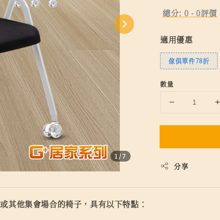
總分:
0
-
0
評價
適用優惠
傢俱單件78折
數量
1
/7
分享
所或其他集會場合的椅子，具有以下特點：