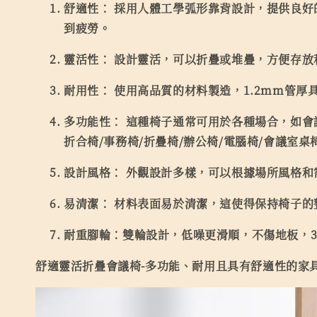
舒適性：
採用人體工學弧形靠背設計，提供良好的
到疲勞。
靈活性：
設計靈活，可以折疊或堆疊，方便存放
耐用性：
使用高品質的材料製造，1.2mm管厚
多功能性：
這種椅子通常可用於各種場合，如會議
折合椅/事務椅/折疊椅/辦公椅/電腦椅/會議室桌椅
設計風格：
外觀設計多樣，可以根據場所風格和
易清潔：
材料表面易於清潔，這使得保持椅子的
耐重腳輪：
雙輪設計，低噪更滑順，不傷地板，36
舒適靈活折疊會議椅-多功能、耐用且具有舒適性的家