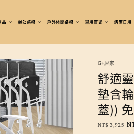
用品
辦公桌椅
戶外休閒桌椅
車用百貨
清潔日用
G+居家
舒適靈
墊含輪
蓋)) 
Regular
Sa
NT
NT$ 3,925
price
pr