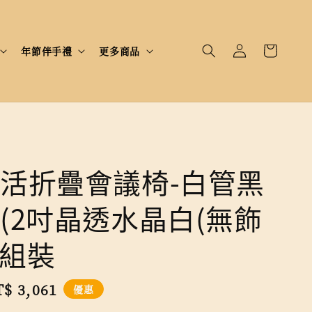
年節伴手禮
更多商品
活折疊會議椅-白管黑
(2吋晶透水晶白(無飾
免組裝
le
$ 3,061
優惠
ice