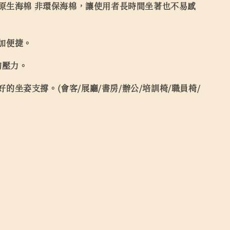
原生海棉 非環保海棉，讓使用者長時間坐著也不易感
加便捷。
的壓力。
姿支撐。(會客/展廳/書房/辦公/培訓椅/職員椅/
。