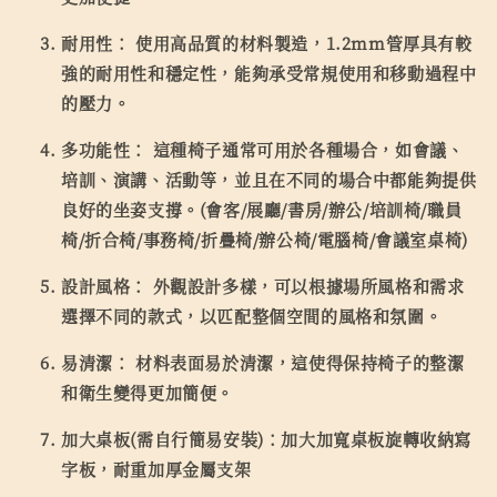
耐用性：
使用高品質的材料製造，1.2mm管厚具有較
強的耐用性和穩定性，能夠承受常規使用和移動過程中
的壓力。
多功能性：
這種椅子通常可用於各種場合，如會議、
培訓、演講、活動等，並且在不同的場合中都能夠提供
良好的坐姿支撐。(會客/展廳/書房/辦公/培訓椅/職員
椅/折合椅/事務椅/折疊椅/辦公椅/電腦椅/會議室桌椅)
設計風格：
外觀設計多樣，可以根據場所風格和需求
選擇不同的款式，以匹配整個空間的風格和氛圍。
易清潔：
材料表面易於清潔，這使得保持椅子的整潔
和衛生變得更加簡便。
加大桌板(需自行簡易安裝)：
加大加寬桌板旋轉收納寫
字板，耐重加厚金屬支架