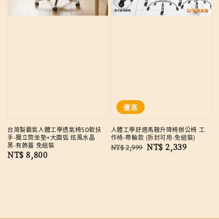
優惠
台灣製霸氣人體工學透氣椅5D軟扶
人體工學舒適馬鞍升降椅辦公椅 工
手-獨立筒坐墊+大圓弧 炫風水晶
作椅-帶輪款 (拆封可用-免組裝)
黑-有飾蓋 免組裝
Regular
Sale
NT$ 2,339
NT$ 2,999
Regular
NT$ 8,800
price
price
price