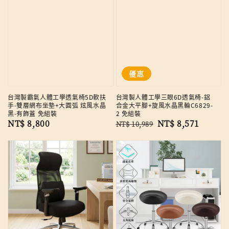
優惠
台灣製霸氣人體工學透氣椅5D軟扶
台灣製人體工學三眼6D透氣椅-鋁
手-雙層網布坐墊+大圓弧 炫風水晶
合金大平腳+旋風水晶黑輪C6829-
黑-有飾蓋 免組裝
2 免組裝
Regular
NT$ 8,800
Regular
Sale
NT$ 8,571
NT$ 10,989
price
price
price