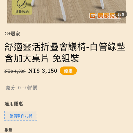
1
/8
G+居家
舒適靈活折疊會議椅-白管綠墊
含加大桌片 免組裝
Regular
Sale
NT$ 3,150
優惠
NT$ 4,039
price
price
總分:
0
-
0
評價
適用優惠
傢俱單件78折
數量