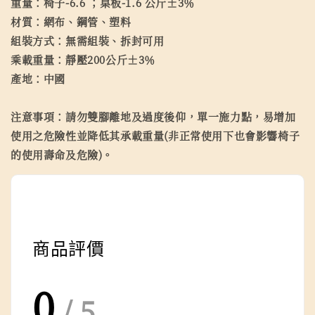
重量：椅子-6.6 ；桌板-1.6 公斤±3％
材質：網布、鋼管、塑料
組裝方式：無需組裝、拆封可用
乘載重量：靜壓200公斤±3％
產地：中國
注意事項：請勿雙腳離地及過度後仰，單一施力點，易增加
使用之危險性並降低其承載重量(非正常使用下也會影響椅子
的使用壽命及危險)。
商品評價
0
/ 5