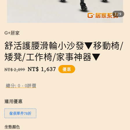
1
/9
G+居家
舒活護腰滑輪小沙發▼移動椅/
矮凳/工作椅/家事神器▼
Regular
Sale
NT$ 1,637
優惠
NT$ 2,099
price
price
總分:
0
-
0
評價
適用優惠
傢俱單件78折
坐墊顏色