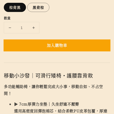
棕背黑
黑背棕
數量
加入購物車
移動小沙發｜可滑行矮椅・護腰靠背款
多功能輔助椅，讓你輕鬆完成大小事，移動自如、不占空
間！
▶ 7cm厚彈力坐墊｜久坐舒適不壓臀
選用高密度回彈泡棉芯，結合柔軟PU皮革包覆，厚達