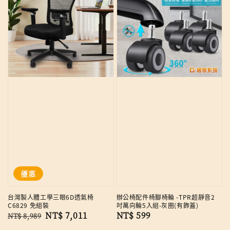
優惠
台灣製人體工學三眼6D透氣椅
辦公椅配件椅腳椅輪 -TPR超靜音2
C6829 免組裝
吋萬向輪5入組-灰圈(有飾蓋)
Regular
Sale
NT$ 7,011
Regular
NT$ 599
NT$ 8,989
price
price
price