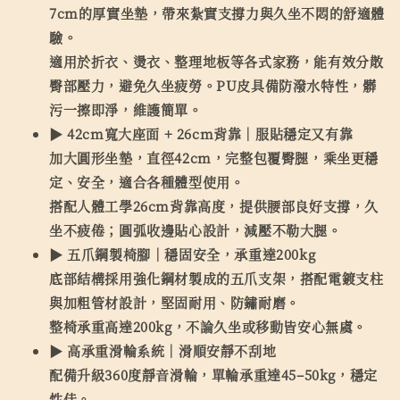
7cm的厚實坐墊，帶來紮實支撐力與久坐不悶的舒適體
驗。
適用於折衣、燙衣、整理地板等各式家務，能有效分散
臀部壓力，避免久坐疲勞。PU皮具備防潑水特性，髒
污一擦即淨，維護簡單。
▶ 42cm寬大座面 + 26cm背靠｜服貼穩定又有靠
加大圓形坐墊，直徑42cm，完整包覆臀腿，乘坐更穩
定、安全，適合各種體型使用。
搭配人體工學26cm背靠高度，提供腰部良好支撐，久
坐不疲倦；圓弧收邊貼心設計，減壓不勒大腿。
▶ 五爪鋼製椅腳｜穩固安全，承重達200kg
底部結構採用強化鋼材製成的五爪支架，搭配電鍍支柱
與加粗管材設計，堅固耐用、防鏽耐磨。
整椅承重高達200kg，不論久坐或移動皆安心無虞。
▶ 高承重滑輪系統｜滑順安靜不刮地
配備升級360度靜音滑輪，單輪承重達45–50kg，穩定
性佳。