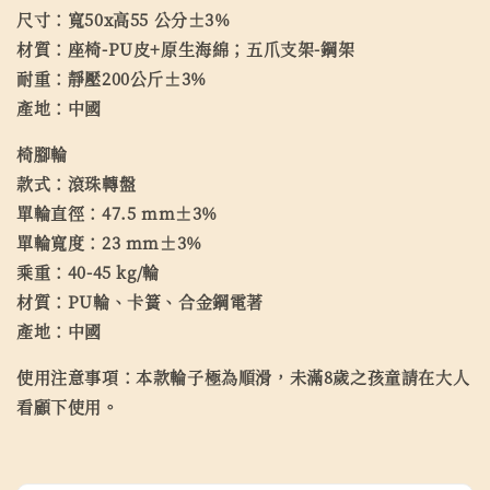
尺寸：寬50x高55 公分±3%
材質：座椅-PU皮+原生海綿；五爪支架-鋼架
耐重：靜壓200公斤±3%
產地：中國
椅腳輪
款式：滾珠轉盤
單輪直徑：47.5 mm±3%
單輪寬度：23 mm±3%
乘重：40-45 kg/輪
材質：PU輪、卡簧、合金鋼電著
產地：中國
使用注意事項：本款輪子極為順滑，未滿8歲之孩童請在大人
看顧下使用。