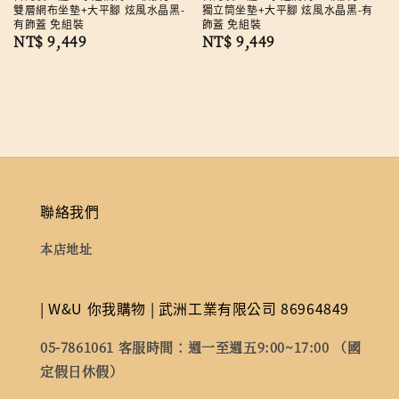
雙層網布坐墊+大平腳 炫風水晶黑-
獨立筒坐墊+大平腳 炫風水晶黑-有
有飾蓋 免組裝
飾蓋 免組裝
Regular
NT$ 9,449
Regular
NT$ 9,449
price
price
聯絡我們
本店地址
| W&U 你我購物 | 武洲工業有限公司 86964849
05-7861061 客服時間：週一至週五9:00~17:00 （國
定假日休假）