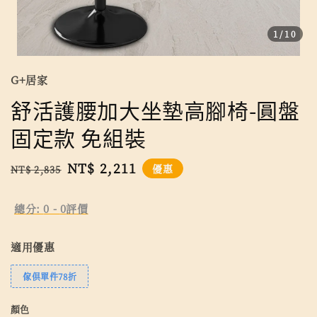
1
/10
G+居家
舒活護腰加大坐墊高腳椅-圓盤
固定款 免組裝
Regular
Sale
NT$ 2,211
優惠
NT$ 2,835
price
price
總分:
0
-
0
評價
適用優惠
傢俱單件78折
顏色