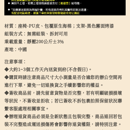
材質：座椅-PU皮、包覆原生海棉；支架-黑色霧面烤漆
組裝方式：無需組裝、拆封可用
乘載重量：靜壓200公斤±3％
產地：中國
注意事項：
◆大約1~3個工作天內送貨到府(不含假日)。
◆購買時請注意商品尺寸大小測量是否合適您的辦公空間再
進行下單，避免一切退換貨之手續影響您的權益。
◆簽收商品前，請先留意貨物是否完整，若有明顯破損損壞
等狀況，不簽收並拒收；若已簽收不拆包裹拍照保留狀況聯
繫客服處理相關事宜。
◆辦理退貨商品必須是全新狀態且包裝完整，商品退回若包
裝不完整造成運送損傷將會影響你退貨權限，請特別注意。