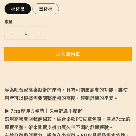
棕背黑
黑背棕
數量
加入購物車
專為吧台或高桌設計的座椅，具有可調節高度的功能，讓使
用者可以根據需要調整座椅的高度，達到舒適的坐姿。
▶ 7cm厚彈力坐墊｜久坐舒適不壓臀
選用高密度回彈泡棉芯，結合柔軟PU皮革包覆，厚達7cm的
厚實坐墊，帶來紮實支撐力與久坐不悶的舒適體驗。
有效分散臀部壓力，避免久坐疲勞。PU皮具備防潑水特性，