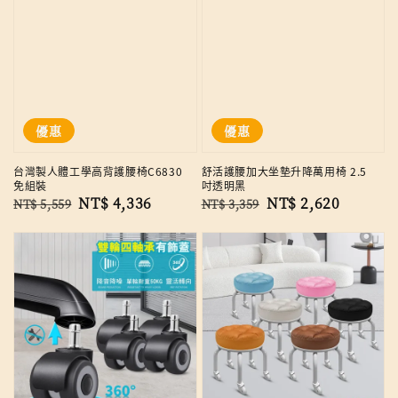
優惠
優惠
台灣製人體工學高背護腰椅C6830
舒活護腰加大坐墊升降萬用椅 2.5
免組裝
吋透明黑
Regular
Sale
NT$ 4,336
Regular
Sale
NT$ 2,620
NT$ 5,559
NT$ 3,359
price
price
price
price