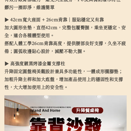
髒污一擦即淨，維護簡單
▶ 42cm寬大座面 + 26cm背靠｜服貼穩定又有靠
加大圓形坐墊，直徑42cm，完整包覆臀腿，乘坐更穩定、安
全，適合各種體型使用。
搭配人體工學26cm背靠高度，提供腰部良好支撐，久坐不疲
倦；圓弧收邊貼心設計，減壓不勒大腿。
▶ 高強度鍍黑烤漆金屬支撐柱
升降固定圓盤椅美觀設計兼具多功能性，一體成形擱腳墊；
加粗升降主桿和加大底盤，增加產品使用上的穩固性和支撐
性，大大增加使用上的安全性。