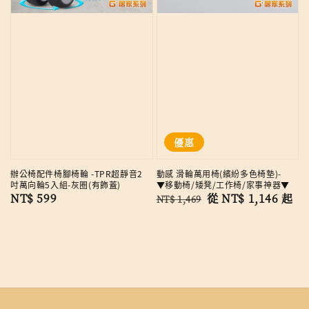
優惠
辦公椅配件椅腳椅輪 -TPR超靜音2
動感 滑輪萬用椅(繽紛多色椅墊)-
吋萬向輪5入組-灰圈(有飾蓋)
▼移動椅/矮凳/工作椅/家事神器▼
Regular
NT$ 599
Regular
Sale
從
NT$ 1,146
起
NT$ 1,469
price
price
price