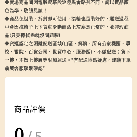
◆賣場商品圖因電腦螢幕設定差異會略有不同，請以實品顏
色為準，敬請見諒！
◆商品免組裝，拆封即可使用，滾輪也是裝好的，運送過程
中會因推椅子上下貨車滑動而沾上灰塵是正常的，並非瑕疵
品!只要擦拭過就沒問題喔!
◆貨運認定之困難配送區域(山區、鄉鎮、所有公家機關、學
校、醫院、百貨公司、世貿中心、服務區)，不做配送；貨下
一樓，不做上樓層等附加運送。"有配送地點疑慮，建議下單
前與客服聯繫確認"
商品評價
0
/ 5