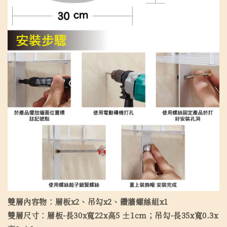
雙層內容物：層板x2、吊勾x2、鑽牆螺絲組x1
雙層尺寸：層板-長30x寬22x高5 ±1cm；吊勾-長35x寬0.3x