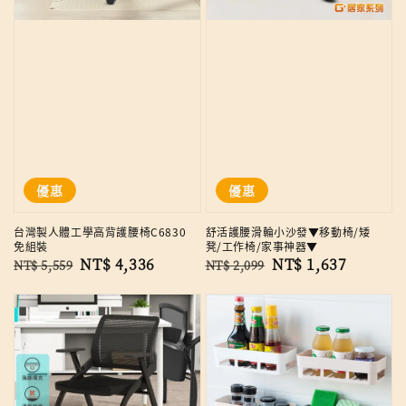
優惠
優惠
台灣製人體工學高背護腰椅C6830
舒活護腰滑輪小沙發▼移動椅/矮
免組裝
凳/工作椅/家事神器▼
Regular
Sale
NT$ 4,336
Regular
Sale
NT$ 1,637
NT$ 5,559
NT$ 2,099
price
price
price
price