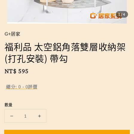
1
/4
G+居家
福利品 太空鋁角落雙層收納架
(打孔安裝) 帶勾
Regular
NT$ 595
price
總分:
0
-
0
評價
數量