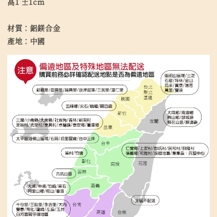
高1 ±1cm
材質：鋁鎂合金
產地：中國