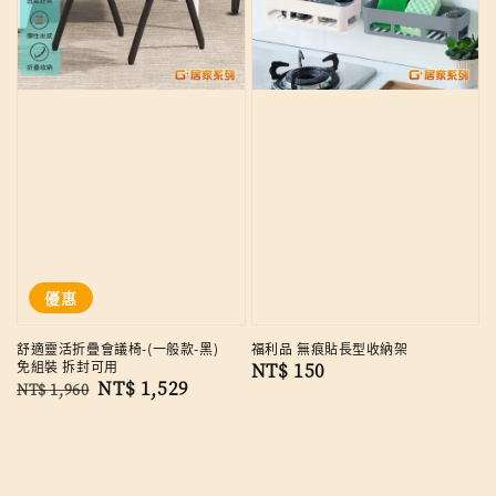
優惠
舒適靈活折疊會議椅-(一般款-黑)
福利品 無痕貼長型收納架
免組裝 拆封可用
Regular
NT$ 150
Regular
Sale
NT$ 1,529
NT$ 1,960
price
price
price