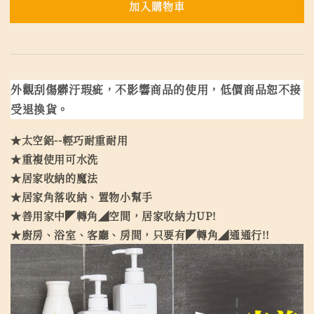
加入購物車
外觀刮傷髒汙瑕疵，不影響商品的使用，低價商品恕不接
受退換貨。
★太空鋁--輕巧耐重耐用
★重複使用可水洗
★居家收納的魔法
★居家角落收納、置物小幫手
★善用家中◤轉角◢空間，居家收納力UP!
★廚房、浴室、客廳、房間，只要有◤轉角◢通通行!!