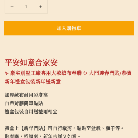
加入購物車
平安如意合家安
✨ 豪宅別墅工廠專用大款絨布春聯 ✨
大門迎春門貼/恭賀
新年禮盒包裝新年送新意
加厚絨布耐用彩度高
自帶背膠簡單黏貼
禮盒包裝自用送禮兩相宜
禮盒上【新年門貼】可自行裁剪，黏貼至盆栽、櫃子等。
貼春聯，招福氣，新年吉祥又如意。