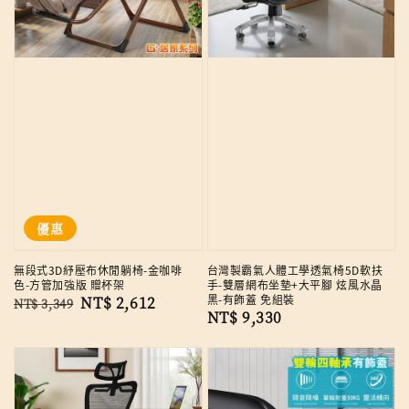
優惠
無段式3D紓壓布休閒躺椅-金咖啡
台灣製霸氣人體工學透氣椅5D軟扶
色-方管加強版 贈杯架
手-雙層網布坐墊+大平腳 炫風水晶
黑-有飾蓋 免組裝
Regular
Sale
NT$ 2,612
NT$ 3,349
Regular
NT$ 9,330
price
price
price