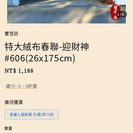
1
/6
寶堂居
特大絨布春聯-迎財神
#606(26x175cm)
Regular
NT$ 1,188
price
總分:
0
-
0
評價
適用優惠
喜慶入厝結婚 任選3件75折
數量