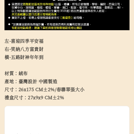
左-喜迎四季平安福
右-笑納八方富貴財
橫-五路財神年年到
材質：絨布
產地：臺灣設計 中國製造
尺寸：26x175 CM±2%/春聯單張大小
禮盒尺寸：27x9x9 CM±2%