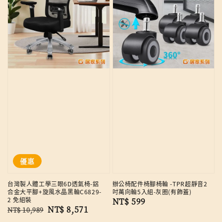
優惠
台灣製人體工學三眼6D透氣椅-鋁
辦公椅配件椅腳椅輪 -TPR超靜音2
合金大平腳+旋風水晶黑輪C6829-
吋萬向輪5入組-灰圈(有飾蓋)
2 免組裝
Regular
NT$ 599
Regular
Sale
NT$ 8,571
NT$ 10,989
price
price
price