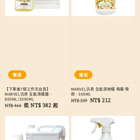
優惠
優惠
【下單後7個工作天出貨】
MARVEL汎奇 全能清柑橘 噴霧 噴
MARVEL汎奇 全能清橘露 -
劑 - 500ML
800ML/2000ML
Regular
Sale
NT$ 212
NT$ 259
Regular
Sale
從
NT$ 382
起
NT$ 466
price
price
price
price