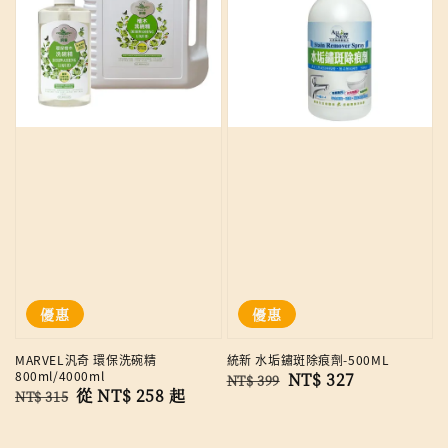
優惠
優惠
MARVEL汎奇 環保洗碗精
統新 水垢鏽斑除痕劑-500ML
800ml/4000ml
Regular
Sale
NT$ 327
NT$ 399
Regular
Sale
從
NT$ 258
起
NT$ 315
price
price
price
price