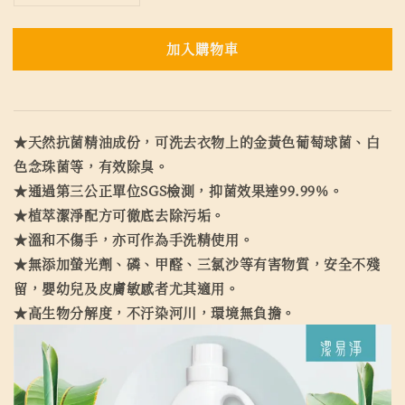
加入購物車
★天然抗菌精油成份，可洗去衣物上的金黃色葡萄球菌、白
色念珠菌等，有效除臭。
★通過第三公正單位SGS檢測，抑菌效果達99.99%。
★植萃潔淨配方可徹底去除污垢。
★溫和不傷手，亦可作為手洗精使用。
★無添加螢光劑、磷、甲醛、三氯沙等有害物質，安全不殘
留，嬰幼兒及皮膚敏感者尤其適用。
★高生物分解度，不汙染河川，環境無負擔。