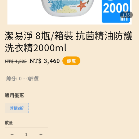
1
/5
潔易淨 8瓶/箱裝 抗菌精油防護
洗衣精2000ml
Regular
Sale
NT$ 3,460
優惠
NT$ 4,325
price
price
總分:
0
-
0
評價
適用優惠
箱購8折
數量