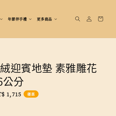
年節伴手禮
更多商品
絨迎賓地墊 素雅雕花
56公分
le
$ 1,715
優惠
ice