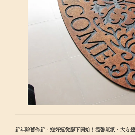
新年除舊佈新，迎好運從腳下開始！溫馨氣派、大方