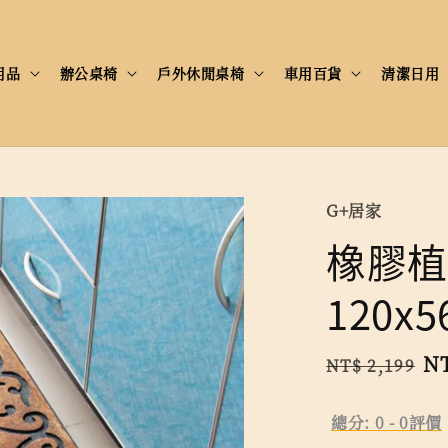
用品
辦公桌椅
戶外休閒桌椅
車用百貨
清潔日用
G+居家
橡膠植
120x
Regular
Sa
NT
NT$ 2,199
price
pr
總分:
0
-
0
評價