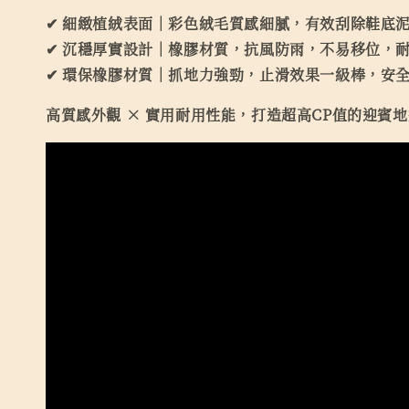
✔ 細緻植絨表面｜彩色絨毛質感細膩，有效刮除鞋底
✔ 沉穩厚實設計｜橡膠材質，抗風防雨，不易移位，
✔ 環保橡膠材質｜抓地力強勁，止滑效果一級棒，安
高質感外觀 × 實用耐用性能，打造超高CP值的迎賓