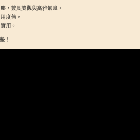
泥塵，兼具美觀與高雅氣息。
耐用度佳。
全實用。
地墊！