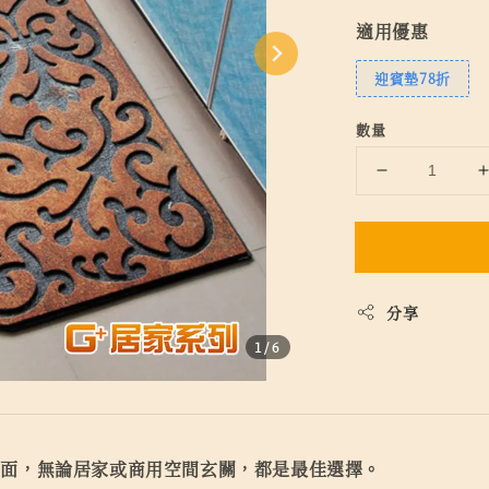
適用優惠
迎賓墊78折
數量
分享
1
/6
體面，無論居家或商用空間玄關，都是最佳選擇。