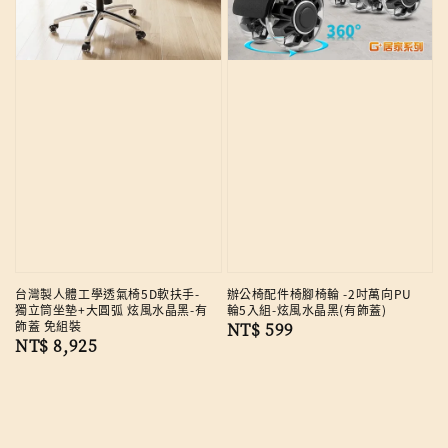
台灣製人體工學透氣椅5D軟扶手-
辦公椅配件椅腳椅輪 -2吋萬向PU
獨立筒坐墊+大圓弧 炫風水晶黑-有
輪5入組-炫風水晶黑(有飾蓋)
飾蓋 免組裝
Regular
NT$ 599
Regular
NT$ 8,925
price
price