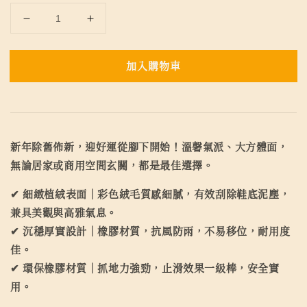
加入購物車
新年除舊佈新，迎好運從腳下開始！溫馨氣派、大方體面，
無論居家或商用空間玄關，都是最佳選擇。
✔ 細緻植絨表面｜彩色絨毛質感細膩，有效刮除鞋底泥塵，
兼具美觀與高雅氣息。
✔ 沉穩厚實設計｜橡膠材質，抗風防雨，不易移位，耐用度
佳。
✔ 環保橡膠材質｜抓地力強勁，止滑效果一級棒，安全實
用。