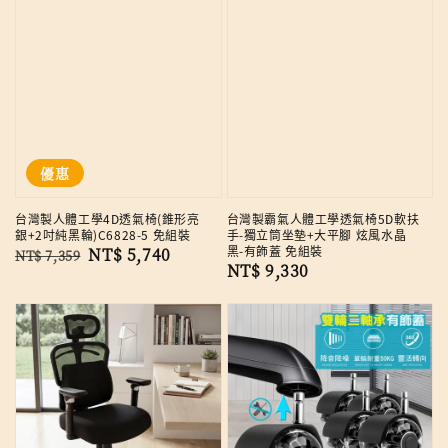
優惠
台灣製人體工學4D透氣椅(錐形亮
台灣製霸氣人體工學透氣椅5D軟扶
銀+2吋純黑輪)C6828-5 免組裝
手-獨立筒坐墊+大平腳 炫風水晶
黑-有飾蓋 免組裝
Regular
Sale
NT$ 5,740
NT$ 7,359
Regular
NT$ 9,330
price
price
price