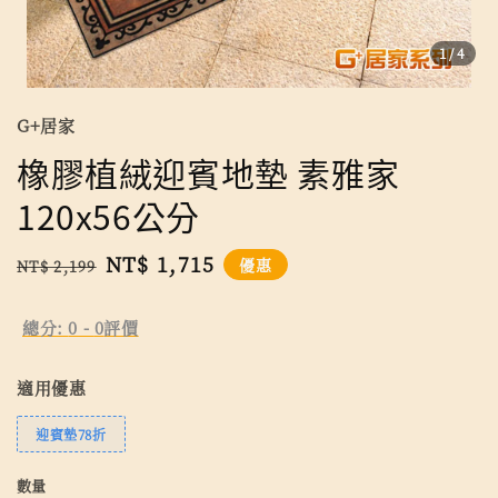
1
/4
G+居家
橡膠植絨迎賓地墊 素雅家
120x56公分
Regular
Sale
NT$ 1,715
優惠
NT$ 2,199
price
price
總分:
0
-
0
評價
適用優惠
迎賓墊78折
數量