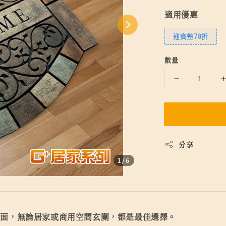
適用優惠
迎賓墊78折
數量
分享
1
/6
體面，無論居家或商用空間玄關，都是最佳選擇。