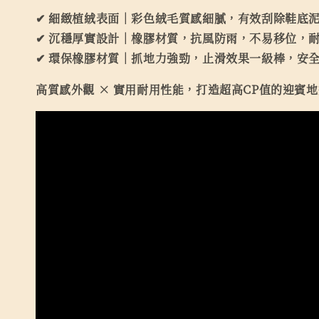
✔ 細緻植絨表面｜彩色絨毛質感細膩，有效刮除鞋底
✔ 沉穩厚實設計｜橡膠材質，抗風防雨，不易移位，
✔ 環保橡膠材質｜抓地力強勁，止滑效果一級棒，安
高質感外觀 × 實用耐用性能，打造超高CP值的迎賓