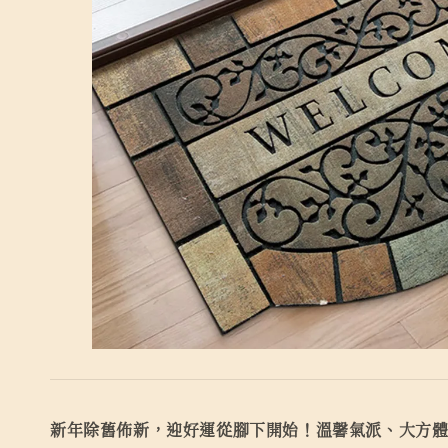
新年除舊佈新，迎好運從腳下開始！溫馨氣派、大方