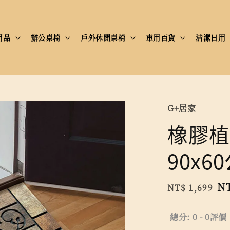
用品
辦公桌椅
戶外休閒桌椅
車用百貨
清潔日用
G+居家
橡膠植
90x6
Regular
Sa
NT
NT$ 1,699
price
pr
總分:
0
-
0
評價