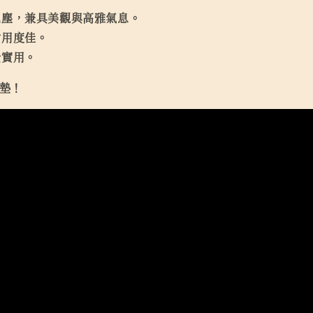
泥塵，兼具美觀與高雅氣息。
耐用度佳。
全實用。
地墊！