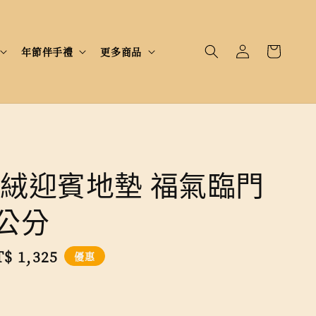
年節伴手禮
更多商品
絨迎賓地墊 福氣臨門
0公分
le
$ 1,325
優惠
ice