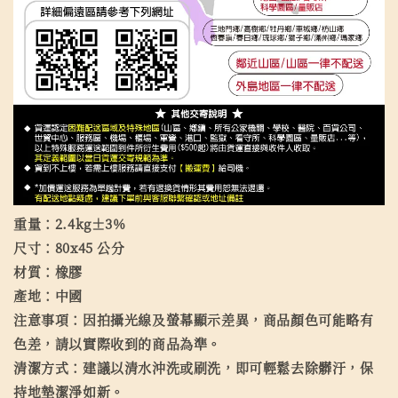
重量：2.4kg±3%
尺寸：80x45 公分
材質：橡膠
產地：中國
注意事項：因拍攝光線及螢幕顯示差異，商品顏色可能略有
色差，請以實際收到的商品為準。
清潔方式：建議以清水沖洗或刷洗，即可輕鬆去除髒汙，保
持地墊潔淨如新。