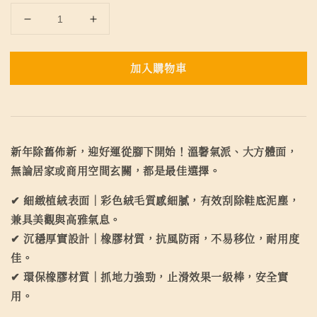
加入購物車
新年除舊佈新，迎好運從腳下開始！溫馨氣派、大方體面，
無論居家或商用空間玄關，都是最佳選擇。
✔ 細緻植絨表面｜彩色絨毛質感細膩，有效刮除鞋底泥塵，
兼具美觀與高雅氣息。
✔ 沉穩厚實設計｜橡膠材質，抗風防雨，不易移位，耐用度
佳。
✔ 環保橡膠材質｜抓地力強勁，止滑效果一級棒，安全實
用。