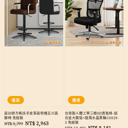
優惠
優惠
設計師方格扶手皮革高吧檯五爪高
台灣製人體工學三眼6D透氣椅-鋁
腳椅 免組裝
合金大圓弧+旋風水晶黑輪C6829-
3 免組裝
Regular
Sale
NT$ 2,963
NT$ 3,799
Regular
Sale
NT$ 8,181