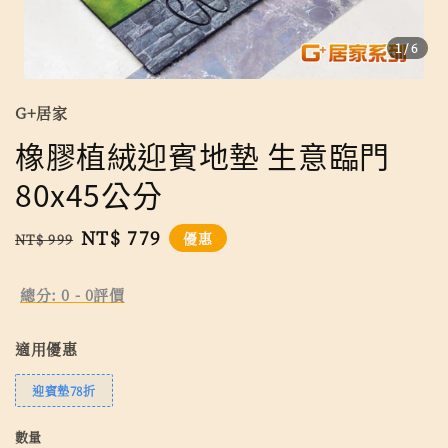
1
/6
G+居家
橡膠植絨迎賓地墊 生意臨門
80x45公分
Regular
Sale
NT$ 779
優惠
NT$ 999
price
price
總分:
0
-
0
評價
適用優惠
迎賓墊78折
數量