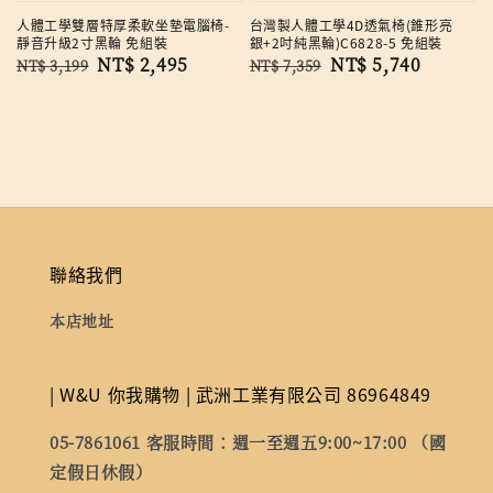
人體工學雙層特厚柔軟坐墊電腦椅-
台灣製人體工學4D透氣椅(錐形亮
靜音升級2寸黑輪 免組裝
銀+2吋純黑輪)C6828-5 免組裝
Regular
Sale
NT$ 2,495
Regular
Sale
NT$ 5,740
NT$ 3,199
NT$ 7,359
price
price
price
price
聯絡我們
本店地址
| W&U 你我購物 | 武洲工業有限公司 86964849
05-7861061 客服時間：週一至週五9:00~17:00 （國
定假日休假）