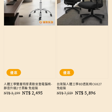
優惠
優惠
人體工學雙層特厚柔軟坐墊電腦椅-
台灣製人體工學8D透氣椅C6827
靜音升級2寸黑輪 免組裝
免組裝
Regular
Sale
NT$ 2,495
Regular
Sale
NT$ 5,896
NT$ 3,199
NT$ 7,559
price
price
price
price