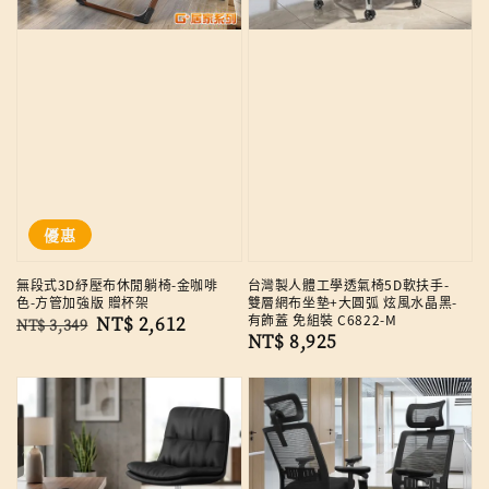
優惠
無段式3D紓壓布休閒躺椅-金咖啡
台灣製人體工學透氣椅5D軟扶手-
色-方管加強版 贈杯架
雙層網布坐墊+大圓弧 炫風水晶黑-
有飾蓋 免組裝 C6822-M
Regular
Sale
NT$ 2,612
NT$ 3,349
Regular
NT$ 8,925
price
price
price