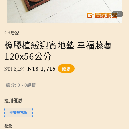
1
/6
G+居家
橡膠植絨迎賓地墊 幸福藤蔓
120x56公分
Regular
Sale
NT$ 1,715
優惠
NT$ 2,199
price
price
總分:
0
-
0
評價
適用優惠
迎賓墊78折
數量