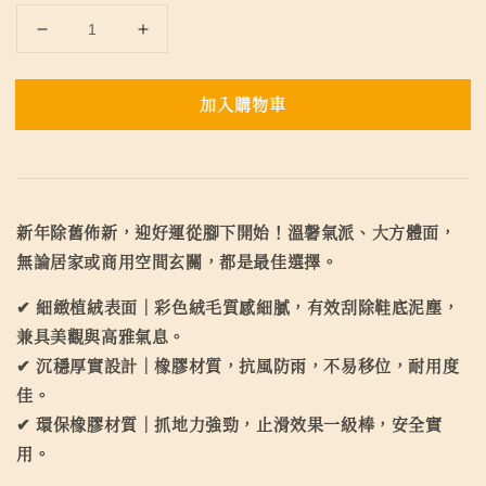
加入購物車
新年除舊佈新，迎好運從腳下開始！溫馨氣派、大方體面，
無論居家或商用空間玄關，都是最佳選擇。
✔ 細緻植絨表面｜彩色絨毛質感細膩，有效刮除鞋底泥塵，
兼具美觀與高雅氣息。
✔ 沉穩厚實設計｜橡膠材質，抗風防雨，不易移位，耐用度
佳。
✔ 環保橡膠材質｜抓地力強勁，止滑效果一級棒，安全實
用。