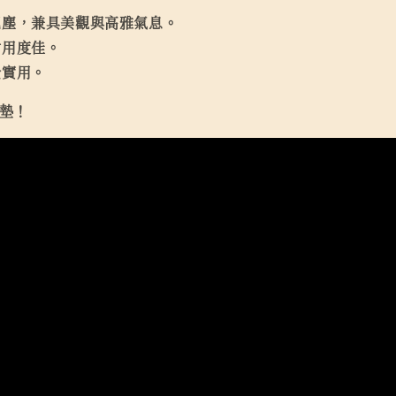
泥塵，兼具美觀與高雅氣息。
耐用度佳。
全實用。
地墊！