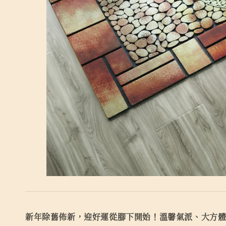
新年除舊佈新，迎好運從腳下開始！溫馨氣派、大方