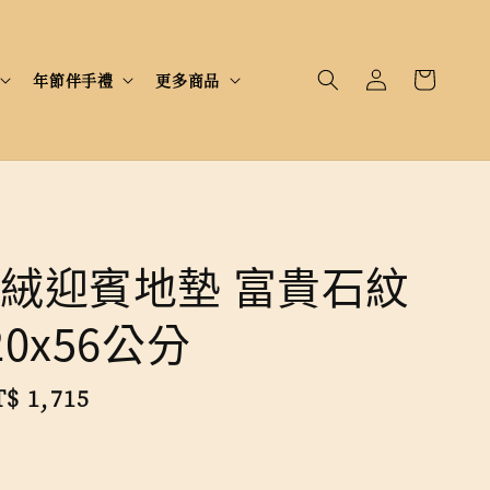
年節伴手禮
更多商品
絨迎賓地墊 富貴石紋
0x56公分
le
$ 1,715
售完
ice