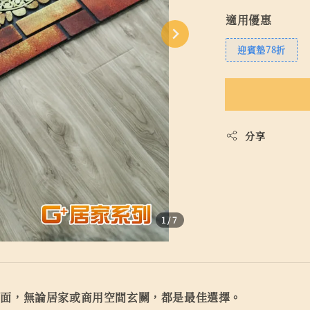
適用優惠
迎賓墊78折
分享
1
/7
體面，無論居家或商用空間玄關，都是最佳選擇。