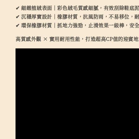
✔ 細緻植絨表面｜彩色絨毛質感細膩，有效刮除鞋底
✔ 沉穩厚實設計｜橡膠材質，抗風防雨，不易移位，
✔ 環保橡膠材質｜抓地力強勁，止滑效果一級棒，安
高質感外觀 × 實用耐用性能，打造超高CP值的迎賓