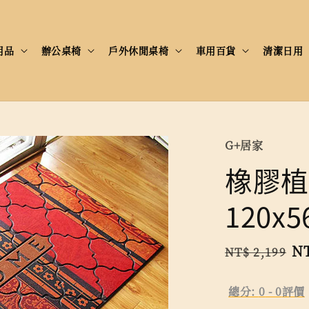
用品
辦公桌椅
戶外休閒桌椅
車用百貨
清潔日用
G+居家
橡膠植
120x
Regular
Sa
NT
NT$ 2,199
price
pr
總分:
0
-
0
評價