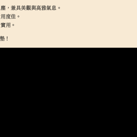
泥塵，兼具美觀與高雅氣息。
耐用度佳。
全實用。
地墊！