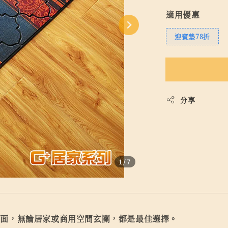
適用優惠
迎賓墊78折
分享
1
/7
體面，無論居家或商用空間玄關，都是最佳選擇。