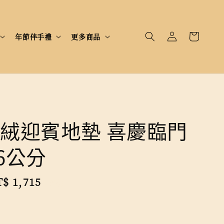
年節伴手禮
更多商品
絨迎賓地墊 喜慶臨門
56公分
le
$ 1,715
售完
ice