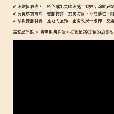
✔ 細緻植絨表面｜彩色絨毛質感細膩，有效刮除鞋底
✔ 沉穩厚實設計｜橡膠材質，抗風防雨，不易移位，
✔ 環保橡膠材質｜抓地力強勁，止滑效果一級棒，安
高質感外觀 × 實用耐用性能，打造超高CP值的迎賓