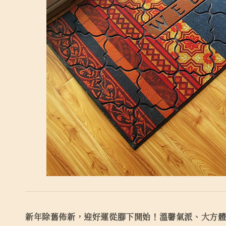
新年除舊佈新，迎好運從腳下開始！溫馨氣派、大方