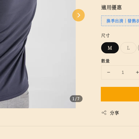
適用優惠
換季出清｜發熱衣
尺寸
M
L
數量
1
/7
分享