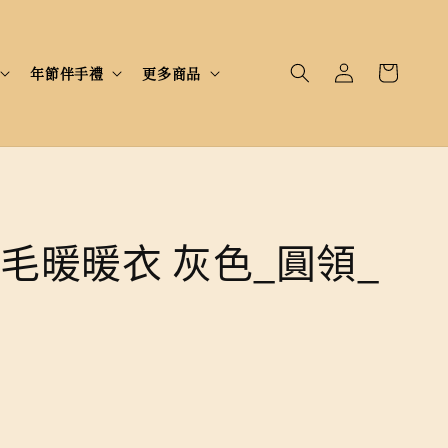
年節伴手禮
更多商品
毛暖暖衣 灰色_圓領_