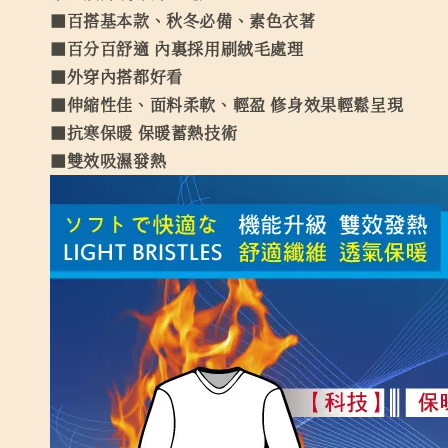
■百搭基本款、秋冬必備、素色衣著
■百分百舒適 內裏採用刷絨毛處理
■外穿內搭都好看
■伸縮性佳、面料柔軟、輕盈 修身效果輕鬆呈現
■抗寒保暖 保暖蓄熱技術
■雙效吸濕發熱