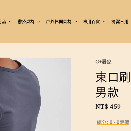
用品
辦公桌椅
戶外休閒桌椅
車用百貨
清潔日用
G+居家
束口刷
男款
Regular
NT$ 459
price
總分:
0
-
0
評價