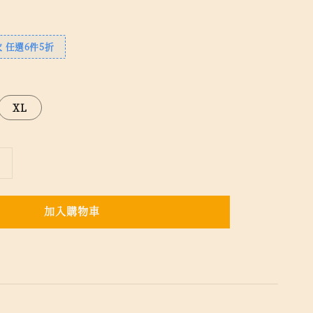
 任選6件5折
XL
加入購物車