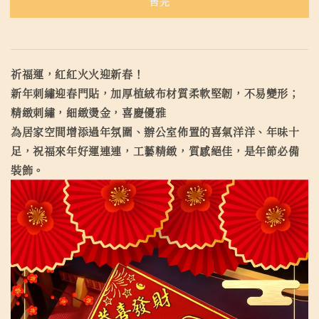
售完
祈福運，紅紅火火迎新春！
新年刺繡迎春門貼，加厚植絨布材質柔軟堅韌，不易變形；
精緻刺繡，細緻燙金，喜慶優雅
為居家空間增添過年氛圍、辦公室佈置的喜氣洋洋、年味十
足，祝福來年好運連連，工藝精緻，質感絕佳，是年節必備
裝飾。