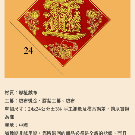
材質：厚植絨布
工藝：絨布燙金、膠黏工藝、絨布
單個尺寸：24x24公分±3% 手工測量及模具誤差，請以實物
為准
產地：中國
猶豫期非試用期，您所退回的商品必須是全新的狀態、而且