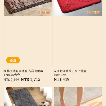
優惠
橡膠植絨迎賓地墊 古羅馬地磚
玫瑰超細纖維加厚止滑墊
120x56公分
40x60cm
Regular
Sale
NT$ 1,715
Regular
NT$ 419
NT$ 2,199
price
price
price