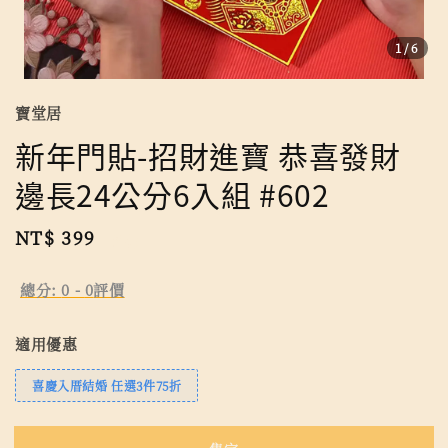
1
/6
寶堂居
新年門貼-招財進寶 恭喜發財
邊長24公分6入組 #602
Regular
NT$ 399
售完
price
總分:
0
-
0
評價
適用優惠
喜慶入厝結婚 任選3件75折