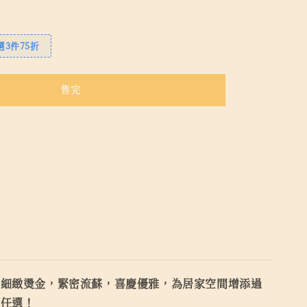
3件75折
售完
，細緻燙金，緊密流蘇，喜慶優雅，為居家空間增添過
式任選！