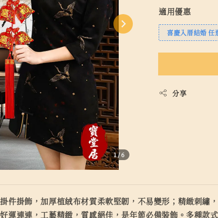
適用優惠
喜慶入厝結婚 任選
分享
1
/6
型掛件掛飾，加厚植絨布材質柔軟堅韌，不易變形；精緻刺繡
年好運連連，工藝精緻，質感絕佳，是年節必備裝飾。多種款