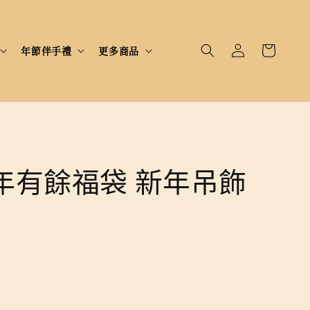
年節伴手禮
更多商品
年有餘福袋 新年吊飾
完