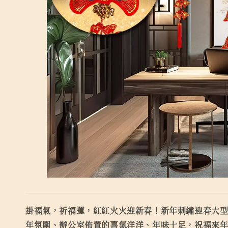
掛福氣，祈福運，紅紅火火迎新春！新年刺繡迎春大
年氛圍、辦公室佈置的喜氣洋洋、年味十足，祝福來