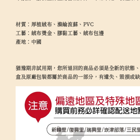
材質：厚植絨布、滌綸流蘇、PVC
工藝：絨布燙金、膠黏工藝、絨布包邊
產地：中國
猶豫期非試用期，您所退回的商品必須是全新的狀態、
盒及原廠包裝都屬於商品的一部分，有遺失、毀損或