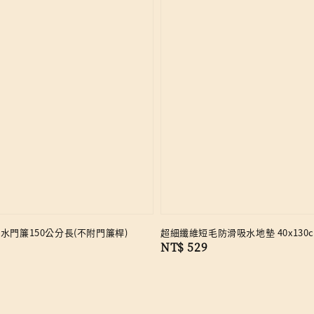
水門簾150公分長(不附門簾桿)
超細纖維短毛防滑吸水地墊 40x130
Regular
NT$ 529
price