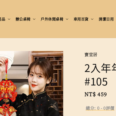
用品
辦公桌椅
戶外休閒桌椅
車用百貨
清潔日用
寶堂居
2入年
#105
Regular
NT$ 459
售
price
總分:
0
-
0
評價