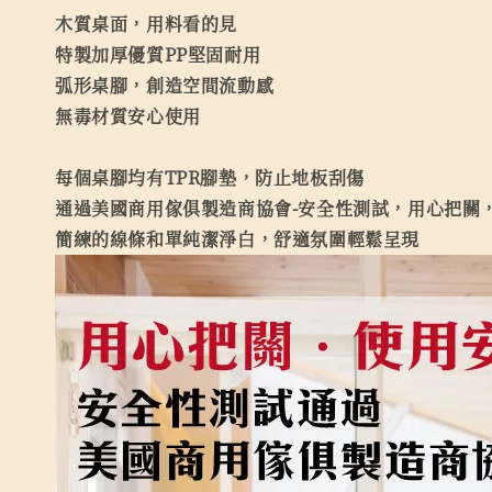
木質桌面，用料看的見
特製加厚優質PP堅固耐用
弧形桌腳，創造空間流動感
無毒材質安心使用
每個桌腳均有TPR腳墊，防止地板刮傷
通過美國商用傢俱製造商協會-安全性測試，用心把關
簡練的線條和單純潔淨白，舒適氛圍輕鬆呈現