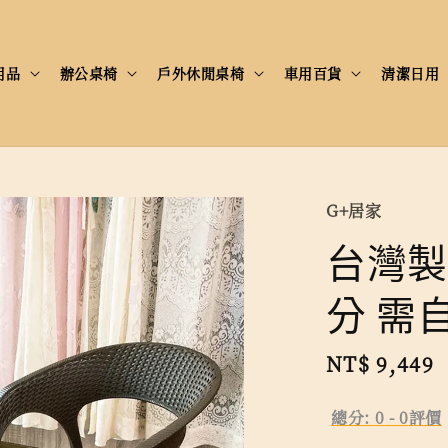
用品
辦公桌椅
戶外休閒桌椅
車用百貨
清潔日用
G+居家
台灣製
分 需
Regular
NT$ 9,449
price
總分:
0
-
0
評價