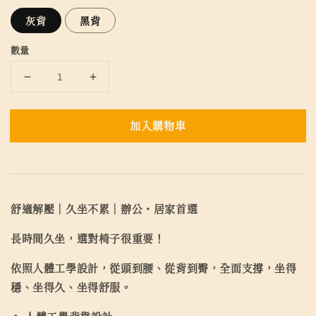
灰背
黑背
數量
加入購物車
舒適解壓｜久坐不累｜辦公・居家首選
長時間久坐，選對椅子很重要！
依照人體工學設計，從頭到腰、從背到臀，全面支撐，坐得
穩、坐得久、坐得舒服。