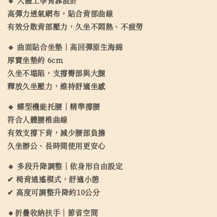
🔹 人體工學
背靠
設計
高彈力透氣網布，貼合背部曲線
有效分散背部壓力，久坐不悶熱、不疲勞
🔹 曲面貼合
坐墊
｜高回彈原生海綿
厚實坐墊約 6cm
久坐不塌陷，支撐臀部與大腿
釋放久坐壓力，維持舒適坐感
🔹 蝶型機能
托腰
｜精準撐腰
符合人體腰椎曲線
有效支撐下背，減少腰部負擔
久坐辦公、長時間使用更安心
🔹 多段
升降
調整｜依身形自由設定
✔ 椅背逍遙模式，舒適小憩
✔ 高度可調整升降約10公分
🔹折疊收納扶手｜節省空間