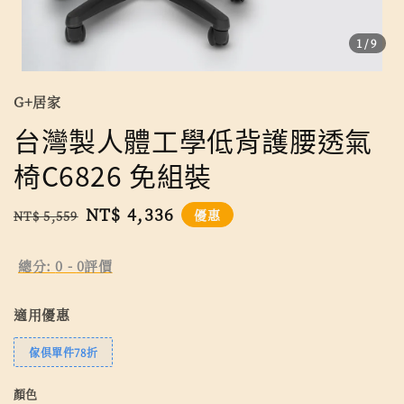
1
/9
G+居家
台灣製人體工學低背護腰透氣
椅C6826 免組裝
Regular
Sale
NT$ 4,336
優惠
NT$ 5,559
price
price
總分:
0
-
0
評價
適用優惠
傢俱單件78折
顏色