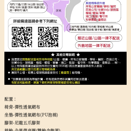
配置：
椅背-彈性透氣網布
坐墊-彈性透氣網布(PU泡棉)
腳架-尼龍五爪腳架
椅輪-全黑帶亮圈(雙輪含飾蓋)