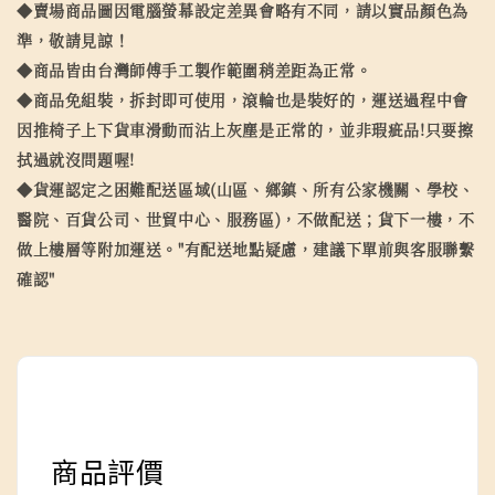
◆賣場商品圖因電腦螢幕設定差異會略有不同，請以實品顏色為
準，敬請見諒！
◆商品皆由台灣師傅手工製作範圍稍差距為正常。
◆商品免組裝，拆封即可使用，滾輪也是裝好的，運送過程中會
因推椅子上下貨車滑動而沾上灰塵是正常的，並非瑕疵品!只要擦
拭過就沒問題喔!
◆貨運認定之困難配送區域(山區、鄉鎮、所有公家機關、學校、
醫院、百貨公司、世貿中心、服務區)，不做配送；貨下一樓，不
做上樓層等附加運送。"有配送地點疑慮，建議下單前與客服聯繫
確認"
商品評價