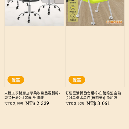
優惠
優惠
人體工學雙層加厚柔軟坐墊電腦椅-
舒適靈活折疊會議椅-白管綠墊含輪
靜音升級2寸黑輪 免組裝
(2吋晶透水晶白(無飾蓋)) 免組裝
Regular
Sale
NT$ 2,339
Regular
Sale
NT$ 3,061
NT$ 2,999
NT$ 3,925
price
price
price
price