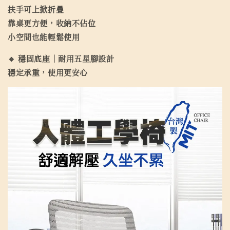
扶手可上掀折疊
靠桌更方便，收納不佔位
小空間也能輕鬆使用
🔹 穩固底座｜耐用五星腳設計
穩定承重，使用更安心