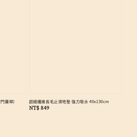
附門簾桿)
超細纖維長毛止滑地墊 強力吸水 40x130cm
Regular
NT$ 849
price