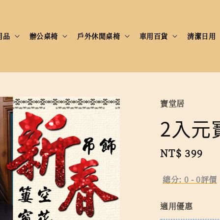
用品
辦公桌椅
戶外休閒桌椅
車用百貨
清潔日用
寶堂居
2入元
Regular
NT$ 399
售
price
總分:
0
-
0
評價
適用優惠