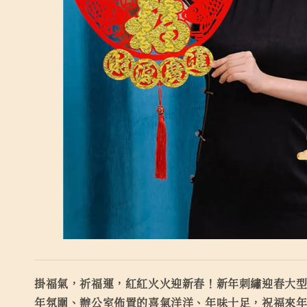
掛福氣，祈福運，紅紅火火迎新春！新年刺繡迎春大
年氛圍、辦公室佈置的喜氣洋洋、年味十足，祝福來