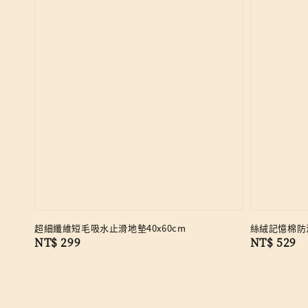
超細纖維短毛吸水止滑地墊40x60cm
絲絨記憶棉防滑
Regular
NT$ 299
Regular
NT$ 529
price
price