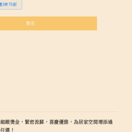
3件75折
售完
，細緻燙金，緊密流蘇，喜慶優雅，為居家空間增添過
式任選！