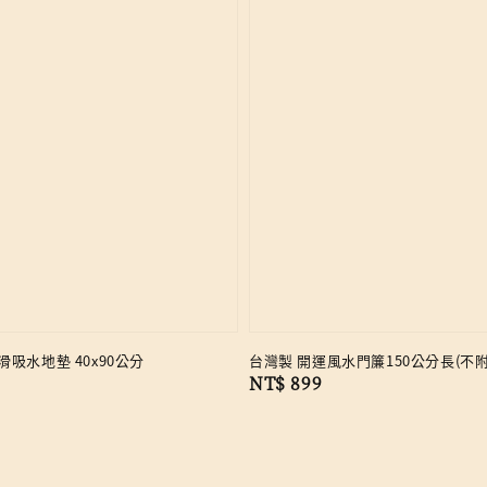
吸水地墊 40x90公分
台灣製 開運風水門簾150公分長(不
Regular
NT$ 899
price