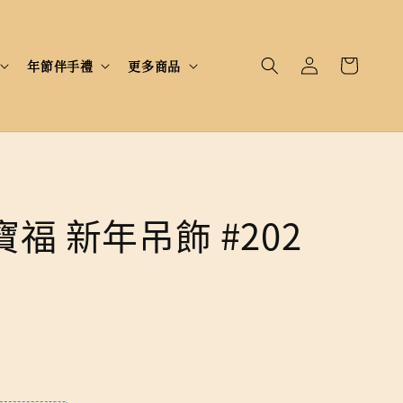
年節伴手禮
更多商品
寶福 新年吊飾 #202
完