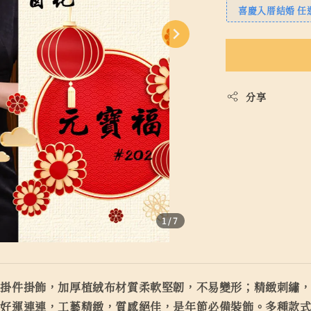
喜慶入厝結婚 任選
分享
1
/7
型掛件掛飾，加厚植絨布材質柔軟堅韌，不易變形；精緻刺繡
年好運連連，工藝精緻，質感絕佳，是年節必備裝飾。多種款