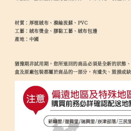
材質：厚植絨布、滌綸流蘇、PVC
工藝：絨布燙金、膠黏工藝、絨布包邊
產地：中國
猶豫期非試用期，您所退回的商品必須是全新的狀態、
盒及原廠包裝都屬於商品的一部分，有遺失、毀損或