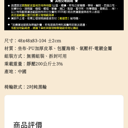
尺寸：48x48x83-104 ±2cm
材質：坐布-PU加厚皮革、包覆海棉、氣壓杆-電鍍金屬
組裝方式：無需組裝、拆封可用
乘載重量：靜壓200公斤±3％
產地：中國
椅輪款式：2吋純黑輪
商品評價