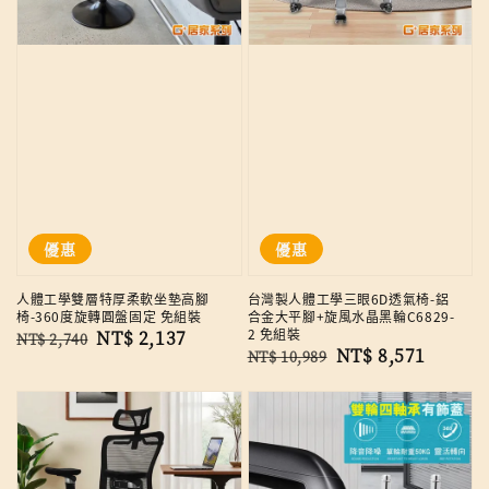
優惠
優惠
人體工學雙層特厚柔軟坐墊高腳
台灣製人體工學三眼6D透氣椅-鋁
椅-360度旋轉圓盤固定 免組裝
合金大平腳+旋風水晶黑輪C6829-
2 免組裝
Regular
Sale
NT$ 2,137
NT$ 2,740
Regular
Sale
NT$ 8,571
NT$ 10,989
price
price
price
price