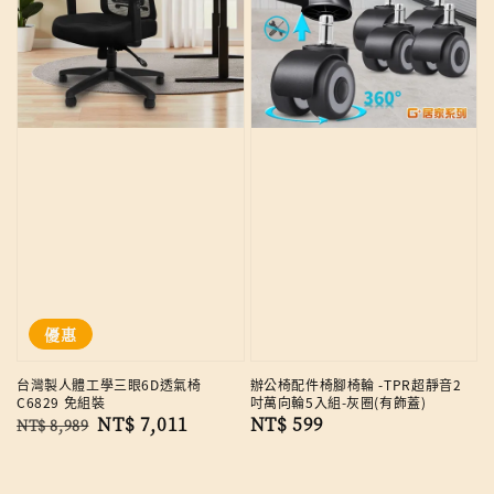
優惠
台灣製人體工學三眼6D透氣椅
辦公椅配件椅腳椅輪 -TPR超靜音2
C6829 免組裝
吋萬向輪5入組-灰圈(有飾蓋)
Regular
Sale
NT$ 7,011
Regular
NT$ 599
NT$ 8,989
price
price
price