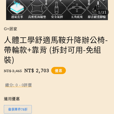
1
/11
G+居家
人體工學舒適馬鞍升降辦公椅-
帶輪款+靠背 (拆封可用-免組
裝)
Regular
Sale
NT$ 2,703
優惠
NT$ 3,465
price
price
總分:
0
-
0
評價
適用優惠
傢俱單件78折