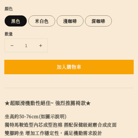
顏色
黑色
米白色
淺咖啡
深咖啡
數量
加入購物車
★超順滑機動性絕佳~ 強烈推薦椅款★
坐高約50-76cm(如圖示說明)
獨特馬鞍造型內芯成型泡棉 搭配保健級耐磨合成皮面
雙腳跨坐 增加工作穩定性，滿足機動需求設計