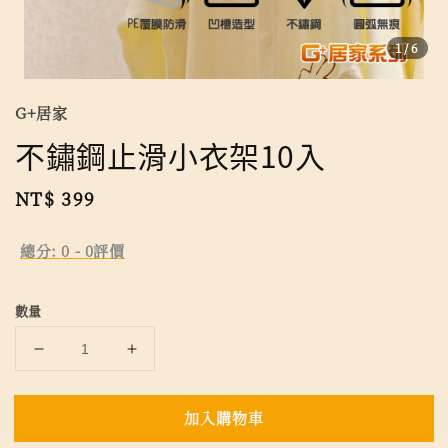
1
/6
G+居家
不鏽鋼止滑小衣架10入
Regular
NT$ 399
price
總分:
0
-
0
評價
數量
加入購物車