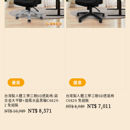
優惠
優惠
台灣製人體工學三眼6D透氣椅-鋁
台灣製人體工學三眼6D透氣椅
合金大平腳+旋風水晶黑輪C6829-
C6829 免組裝
2 免組裝
Regular
Sale
NT$ 7,011
NT$ 8,989
Regular
Sale
NT$ 8,571
NT$ 10,989
price
price
price
price