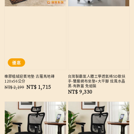
優惠
橡膠植絨迎賓地墊 古羅馬地磚
台灣製霸氣人體工學透氣椅5D軟扶
120x56公分
手-雙層網布坐墊+大平腳 炫風水晶
黑-有飾蓋 免組裝
Regular
Sale
NT$ 1,715
NT$ 2,199
Regular
NT$ 9,330
price
price
price