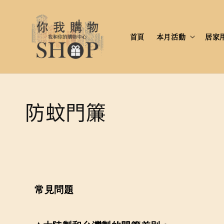
首頁
本月活動
居家
防蚊門簾
常見問題