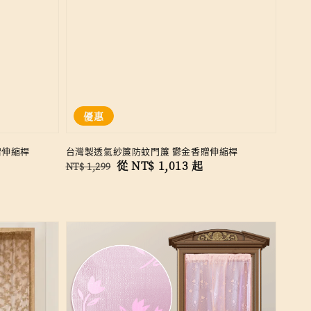
優惠
贈伸縮桿
台灣製透氣紗簾防蚊門簾 鬱金香贈伸縮桿
Regular
Sale
從
NT$ 1,013
起
NT$ 1,299
price
price