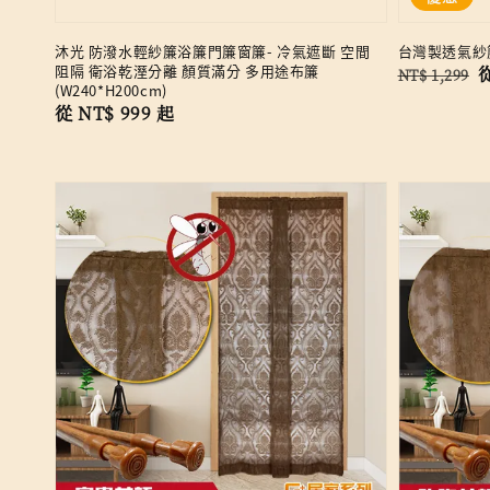
沐光 防潑水輕紗簾浴簾門簾窗簾- 冷氣遮斷 空間
台灣製透氣紗
阻隔 衛浴乾溼分離 顏質滿分 多用途布簾
Regular
S
NT$ 1,299
(W240*H200cm)
price
p
Regular
從
NT$ 999
起
price