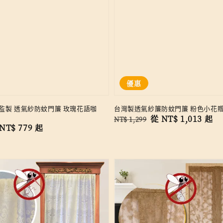
優惠
監製 透氣紗防蚊門簾 玫瑰花語咖
台灣製透氣紗簾防蚊門簾 粉色小花
Regular
Sale
從
NT$ 1,013
起
NT$ 1,299
le
NT$ 779
起
price
price
ice