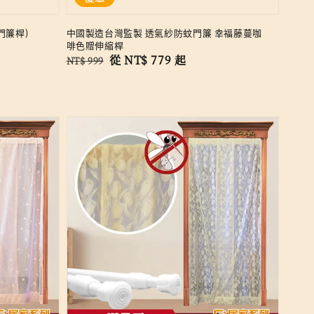
門簾桿)
中國製造台灣監製 透氣紗防蚊門簾 幸福藤蔓咖
啡色贈伸縮桿
Regular
Sale
從
NT$ 779
起
NT$ 999
price
price