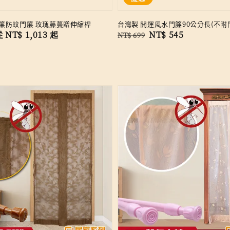
簾防蚊門簾 玫瑰藤蔓贈伸縮桿
台灣製 開運風水門簾90公分長(不附
ale
從
NT$ 1,013
起
Regular
Sale
NT$ 545
NT$ 699
rice
price
price