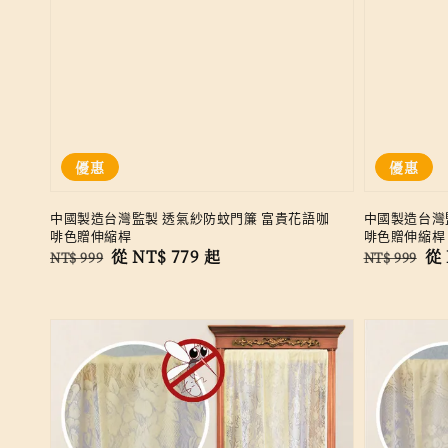
優惠
優惠
中國製造台灣監製 透氣紗防蚊門簾 富貴花語咖
中國製造台灣
啡色贈伸縮桿
啡色贈伸縮桿
Regular
Sale
從
NT$ 779
起
Regular
Sa
從
NT$ 999
NT$ 999
price
price
price
pr