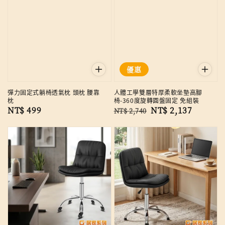
優惠
彈力固定式躺椅透氣枕 頭枕 腰靠
人體工學雙層特厚柔軟坐墊高腳
枕
椅-360度旋轉圓盤固定 免組裝
Regular
NT$ 499
Regular
Sale
NT$ 2,137
NT$ 2,740
price
price
price