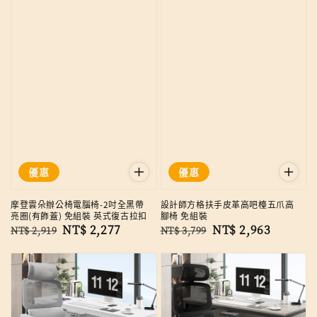
優惠
優惠
摩登雲朵辦公椅電腦椅-2吋全黑帶
設計師方格扶手皮革高吧檯五爪高
亮圈(有飾蓋) 免組裝 英式復古拉扣
腳椅 免組裝
Regular
Sale
NT$ 2,277
Regular
Sale
NT$ 2,963
NT$ 2,919
NT$ 3,799
price
price
price
price