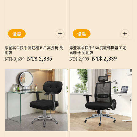
優惠
優惠
摩登雲朵扶手高吧檯五爪高腳椅 免
摩登雲朵扶手360度旋轉圓盤固定
組裝
高腳椅 免組裝
Regular
Sale
NT$ 2,885
Regular
Sale
NT$ 2,339
NT$ 3,699
NT$ 2,999
price
price
price
price