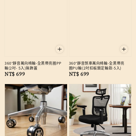
360°靜音萬向椅輪-全黑帶亮圈PP
360°靜音煞車萬向椅輪-全黑帶亮
輪(2吋- 5入)無飾蓋
圈PU輪(2吋扣板鎖定輪款-5入)
Regular
NT$ 699
Regular
NT$ 699
price
price