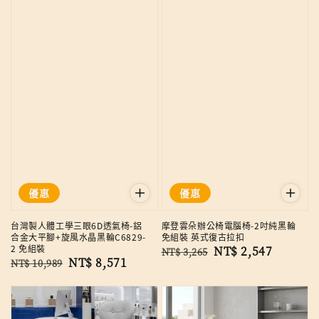
優惠
優惠
台灣製人體工學三眼6D透氣椅-鋁
摩登雲朵辦公椅電腦椅-2吋純黑輪
合金大平腳+旋風水晶黑輪C6829-
免組裝 英式復古拉扣
2 免組裝
Regular
Sale
NT$ 2,547
NT$ 3,265
Regular
Sale
NT$ 8,571
NT$ 10,989
price
price
price
price