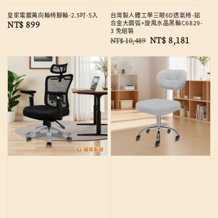
皇家電鍍萬向輪椅腳輪-2.5吋-5入
台灣製人體工學三眼6D透氣椅-鋁
合金大圓弧+旋風水晶黑輪C6829-
Regular
NT$ 899
3 免組裝
price
Regular
Sale
NT$ 8,181
NT$ 10,489
price
price