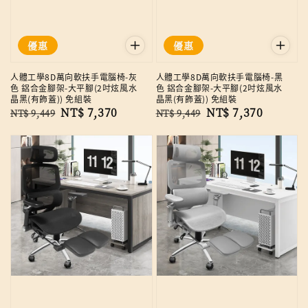
優惠
優惠
人體工學8D萬向軟扶手電腦椅-灰
人體工學8D萬向軟扶手電腦椅-黑
色 鋁合金腳架-大平腳(2吋炫風水
色 鋁合金腳架-大平腳(2吋炫風水
晶黑(有飾蓋)) 免組裝
晶黑(有飾蓋)) 免組裝
Regular
Sale
NT$ 7,370
Regular
Sale
NT$ 7,370
NT$ 9,449
NT$ 9,449
price
price
price
price