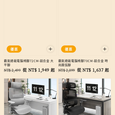
優惠
優惠
霸氣總裁電腦椅腳72CM-鋁合金 大
霸氣總裁電腦椅腳70CM-鋁合金 時
平腳
尚圓弧腳
Regular
Sale
從
NT$ 1,949
起
Regular
Sale
從
NT$ 1,637
起
NT$ 2,499
NT$ 2,099
price
price
price
price