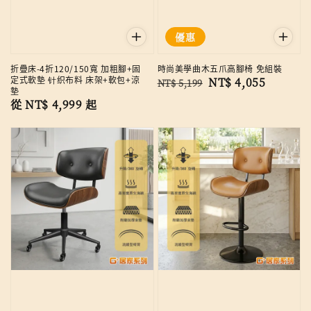
優惠
折疊床-4折120/150寬 加粗腳+固
時尚美學曲木五爪高腳椅 免組裝
定式軟墊 针织布料 床架+軟包+涼
Regular
Sale
NT$ 4,055
NT$ 5,199
墊
price
price
Regular
從
NT$ 4,999
起
price