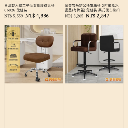
台灣製人體工學低背護腰透氣椅
摩登雲朵辦公椅電腦椅-2吋炫風水
C6826 免組裝
晶黑(有飾蓋) 免組裝 英式復古拉扣
Regular
Sale
NT$ 4,336
Regular
Sale
NT$ 2,547
NT$ 5,559
NT$ 3,265
price
price
price
price