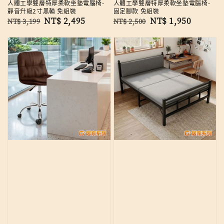
人體工學雙層特厚柔軟坐墊電腦椅-
人體工學雙層特厚柔軟坐墊電腦椅-
靜音升級2寸黑輪 免組裝
固定腳款 免組裝
Regular
Sale
NT$ 2,495
Regular
Sale
NT$ 1,950
NT$ 3,199
NT$ 2,500
price
price
price
price