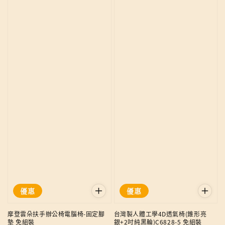
優惠
優惠
摩登雲朵扶手辦公椅電腦椅-固定腳
台灣製人體工學4D透氣椅(錐形亮
墊 免組裝
銀+2吋純黑輪)C6828-5 免組裝