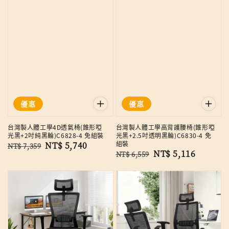
優惠
優惠
台灣製人體工學4D透氣椅(錐形啞
台灣製人體工學高背護腰椅(錐形啞
光黑+2吋純黑輪)C6828-4 免組裝
光黑+2.5吋透明黑輪)C6830-4 免
組裝
Regular
Sale
NT$ 5,740
NT$ 7,359
Regular
Sale
NT$ 5,116
NT$ 6,559
price
price
price
price