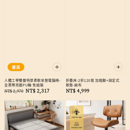
優惠
人體工學雙層特厚柔軟坐墊電腦椅-
折疊床-2折120寬 加粗腳+固定式
全黑帶亮圈PU輪 免組裝
軟墊-麻布
Regular
Sale
NT$ 2,317
Regular
NT$ 4,999
NT$ 2,970
price
price
price