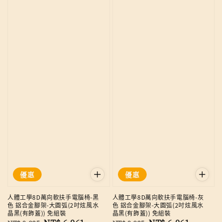
優惠
優惠
人體工學8D萬向軟扶手電腦椅-黑
人體工學8D萬向軟扶手電腦椅-灰
色 鋁合金腳架-大圓弧(2吋炫風水
色 鋁合金腳架-大圓弧(2吋炫風水
晶黑(有飾蓋)) 免組裝
晶黑(有飾蓋)) 免組裝