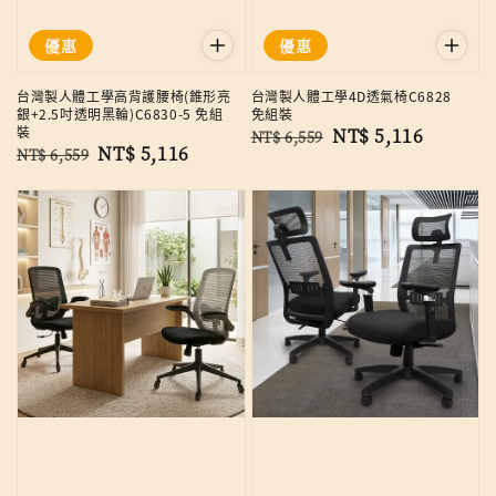
優惠
優惠
台灣製人體工學高背護腰椅(錐形亮
台灣製人體工學4D透氣椅C6828
銀+2.5吋透明黑輪)C6830-5 免組
免組裝
裝
Regular
Sale
NT$ 5,116
NT$ 6,559
Regular
Sale
NT$ 5,116
NT$ 6,559
price
price
price
price