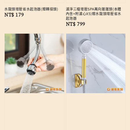
水龍頭增壓省水起泡器(贈轉接頭)
濾淨三檔增壓SPA萬向蓮蓬頭(本體
內含+附濾心X5)贈水龍頭增壓省水
Regular
NT$ 179
起泡器
price
Regular
NT$ 799
price