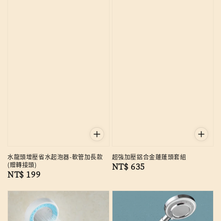
水龍頭增壓省水起泡器-軟管加長款
超強加壓鋁合金蓮蓬頭套組
(贈轉接頭)
Regular
NT$ 635
Regular
NT$ 199
price
price