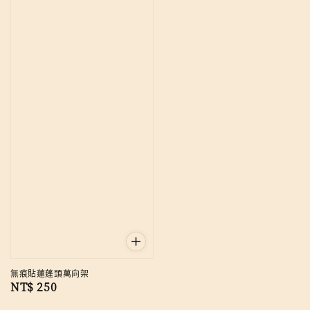
無痕貼蓮蓬頭萬向架
Regular
NT$ 250
price