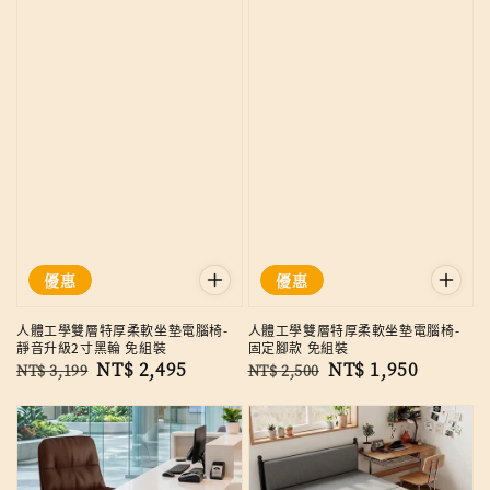
優惠
優惠
人體工學雙層特厚柔軟坐墊電腦椅-
人體工學雙層特厚柔軟坐墊電腦椅-
靜音升級2寸黑輪 免組裝
固定腳款 免組裝
Regular
Sale
NT$ 2,495
Regular
Sale
NT$ 1,950
NT$ 3,199
NT$ 2,500
price
price
price
price