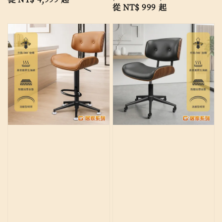
Regular
從
NT$ 999
起
price
price