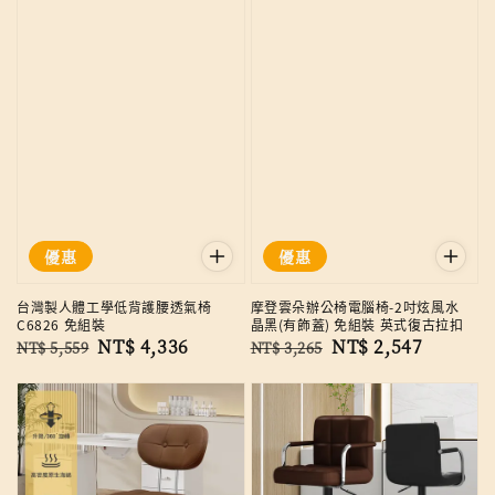
優惠
優惠
台灣製人體工學低背護腰透氣椅
摩登雲朵辦公椅電腦椅-2吋炫風水
C6826 免組裝
晶黑(有飾蓋) 免組裝 英式復古拉扣
Regular
Sale
NT$ 4,336
Regular
Sale
NT$ 2,547
NT$ 5,559
NT$ 3,265
price
price
price
price