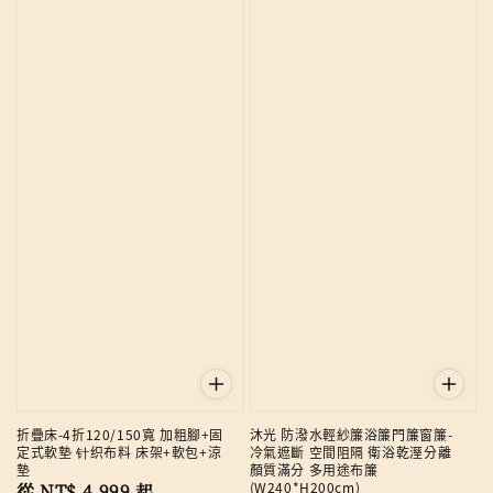
折疊床-4折120/150寬 加粗腳+固
沐光 防潑水輕紗簾浴簾門簾窗簾-
定式軟墊 针织布料 床架+軟包+涼
冷氣遮斷 空間阻隔 衛浴乾溼分離
墊
顏質滿分 多用途布簾
(W240*H200cm)
Regular
從
NT$ 4,999
起