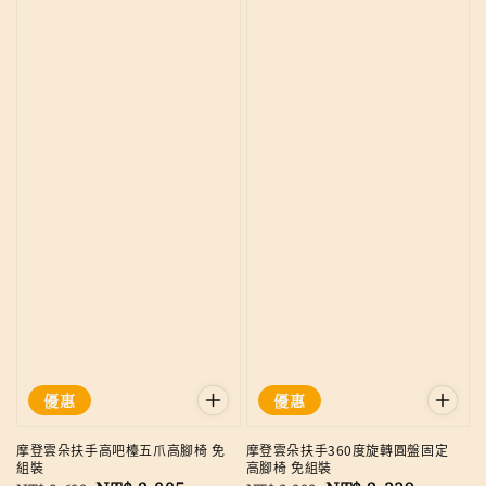
優惠
優惠
摩登雲朵扶手高吧檯五爪高腳椅 免
摩登雲朵扶手360度旋轉圓盤固定
組裝
高腳椅 免組裝