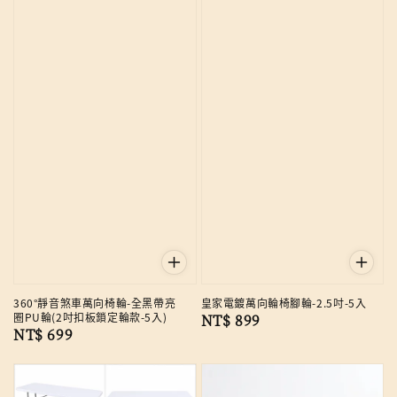
360°靜音煞車萬向椅輪-全黑帶亮
皇家電鍍萬向輪椅腳輪-2.5吋-5入
圈PU輪(2吋扣板鎖定輪款-5入)
Regular
NT$ 899
Regular
NT$ 699
price
price