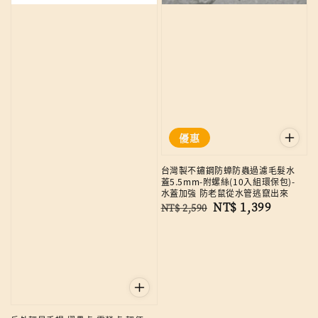
優惠
台灣製不鏽鋼防蟑防蟲過濾毛髮水
蓋5.5mm-附螺絲(10入組環保包)-
水蓋加強 防老鼠從水管逃竄出來
Regular
Sale
NT$ 1,399
NT$ 2,590
price
price