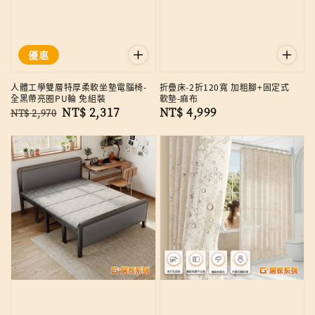
優惠
人體工學雙層特厚柔軟坐墊電腦椅-
折疊床-2折120寬 加粗腳+固定式
全黑帶亮圈PU輪 免組裝
軟墊-麻布
Regular
Sale
NT$ 2,317
Regular
NT$ 4,999
NT$ 2,970
price
price
price