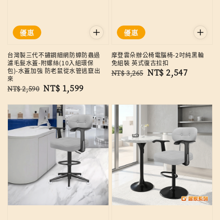
優惠
優惠
台灣製三代不鏽鋼細網防蟑防蟲過
摩登雲朵辦公椅電腦椅-2吋純黑輪
濾毛髮水蓋-附螺絲(10入組環保
免組裝 英式復古拉扣
包)-水蓋加強 防老鼠從水管逃竄出
Regular
Sale
NT$ 2,547
NT$ 3,265
來
price
price
Regular
Sale
NT$ 1,599
NT$ 2,590
price
price