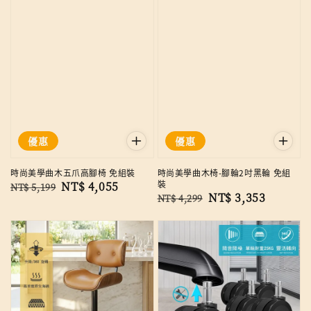
優惠
優惠
時尚美學曲木五爪高腳椅 免組裝
時尚美學曲木椅-腳輪2吋黑輪 免組
裝
Regular
Sale
NT$ 4,055
NT$ 5,199
Regular
Sale
NT$ 3,353
NT$ 4,299
price
price
price
price