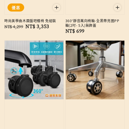
優惠
時尚美學曲木圓盤吧檯椅 免組裝
360°靜音萬向椅輪-全黑帶亮圈PP
輪(2吋- 5入)無飾蓋
Regular
Sale
NT$ 3,353
NT$ 4,299
Regular
NT$ 699
price
price
price