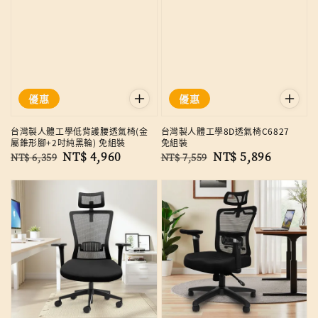
優惠
優惠
台灣製人體工學低背護腰透氣椅(金
台灣製人體工學8D透氣椅C6827
屬錐形腳+2吋純黑輪) 免組裝
免組裝
Regular
Sale
NT$ 4,960
Regular
Sale
NT$ 5,896
NT$ 6,359
NT$ 7,559
price
price
price
price