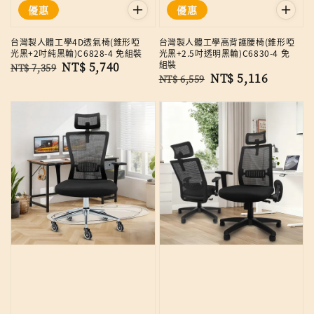
優惠
優惠
台灣製人體工學4D透氣椅(錐形啞
台灣製人體工學高背護腰椅(錐形啞
光黑+2吋純黑輪)C6828-4 免組裝
光黑+2.5吋透明黑輪)C6830-4 免
組裝
Regular
Sale
NT$ 5,740
NT$ 7,359
Regular
Sale
NT$ 5,116
NT$ 6,559
price
price
price
price