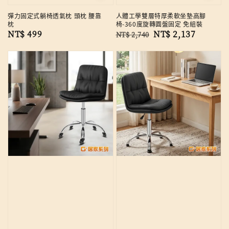
彈力固定式躺椅透氣枕 頭枕 腰靠
人體工學雙層特厚柔軟坐墊高腳
枕
椅-360度旋轉圓盤固定 免組裝
Regular
NT$ 499
Regular
Sale
NT$ 2,137
NT$ 2,740
price
price
price