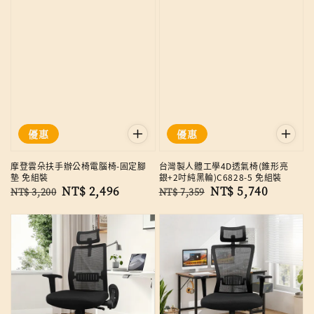
優惠
優惠
摩登雲朵扶手辦公椅電腦椅-固定腳
台灣製人體工學4D透氣椅(錐形亮
墊 免組裝
銀+2吋純黑輪)C6828-5 免組裝
Regular
Sale
NT$ 2,496
Regular
Sale
NT$ 5,740
NT$ 3,200
NT$ 7,359
price
price
price
price