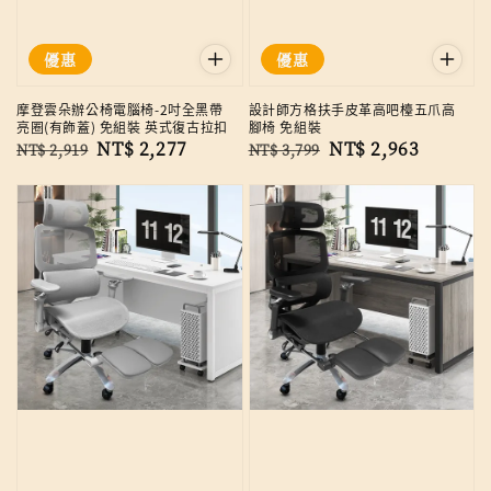
優惠
優惠
摩登雲朵辦公椅電腦椅-2吋全黑帶
設計師方格扶手皮革高吧檯五爪高
亮圈(有飾蓋) 免組裝 英式復古拉扣
腳椅 免組裝
Regular
Sale
NT$ 2,277
Regular
Sale
NT$ 2,963
NT$ 2,919
NT$ 3,799
price
price
price
price