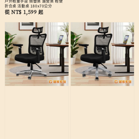
戶外輕量手提 摺疊桌 露營桌 輕便
折合桌 活動桌 180x70公分
Regular
從
NT$ 1,599
起
price