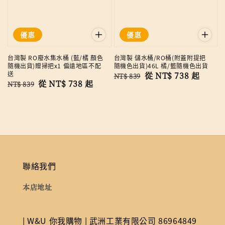
優惠
優惠
台灣製 RO廢水集水桶 (藍/橘 顏色
台灣製 儲水桶/RO桶(附蓋附提把
隨機出貨)贈掃把x1 偏遠地區不配
隨機色出貨)46L 橘/籃隨機色出貨
送
Regular
Sale
從
NT$ 738
起
NT$ 839
Regular
Sale
從
NT$ 738
起
NT$ 839
price
price
price
price
聯絡我們
本店地址
| W&U 你我購物 | 武洲工業有限公司 86964849