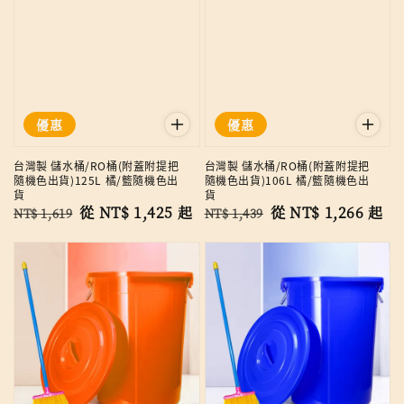
優惠
優惠
台灣製 儲水桶/RO桶(附蓋附提把
台灣製 儲水桶/RO桶(附蓋附提把
隨機色出貨)125L 橘/籃隨機色出
隨機色出貨)106L 橘/籃隨機色出
貨
貨
Regular
Sale
從
NT$ 1,425
起
Regular
Sale
從
NT$ 1,266
起
NT$ 1,619
NT$ 1,439
price
price
price
price