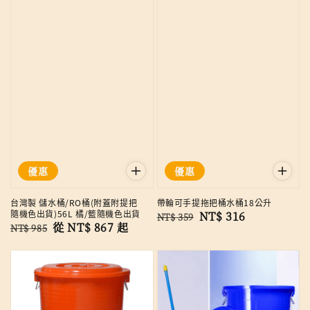
優惠
優惠
台灣製 儲水桶/RO桶(附蓋附提把
帶輪可手提拖把桶水桶18公升
隨機色出貨)56L 橘/籃隨機色出貨
Regular
Sale
NT$ 316
NT$ 359
Regular
Sale
從
NT$ 867
起
NT$ 985
price
price
price
price