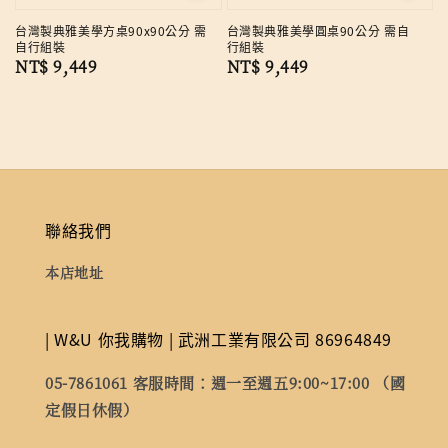
台灣製典雅美學方桌90x90公分 需
台灣製典雅美學圓桌90公分 需自
自行組裝
行組裝
Regular
NT$ 9,449
Regular
NT$ 9,449
price
price
聯絡我們
本店地址
| W&U 你我購物 | 武洲工業有限公司 86964849
05-7861061 客服時間：週一至週五9:00~17:00 （國
定假日休假）