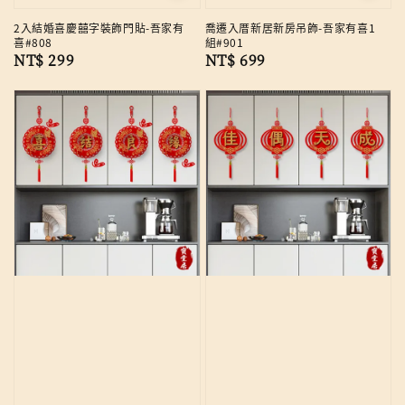
2入結婚喜慶囍字裝飾門貼-吾家有
喬遷入厝新居新房吊飾-吾家有喜1
喜#808
組#901
Regular
NT$ 299
Regular
NT$ 699
price
price