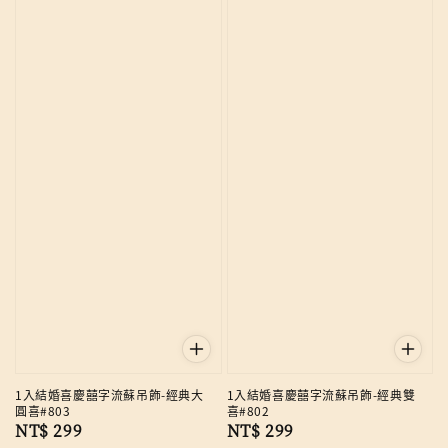
1入結婚喜慶囍字流蘇吊飾-經典大
1入結婚喜慶囍字流蘇吊飾-經典雙
圓喜#803
喜#802
Regular
NT$ 299
Regular
NT$ 299