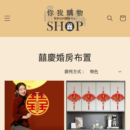
囍慶婚房布置
排列方式 :