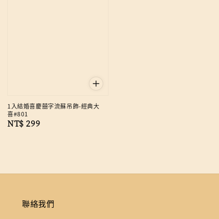
1入結婚喜慶囍字流蘇吊飾-經典大
喜#801
Regular
NT$ 299
price
聯絡我們