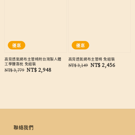
優惠
優惠
高背透氣網布主管椅附台灣製人體
高背透氣網布主管椅 免組裝
工學腰靠枕 免組裝
Regular
Sale
NT$ 2,456
NT$ 3,149
Regular
Sale
NT$ 2,948
NT$ 3,779
price
price
price
price
聯絡我們