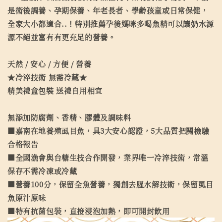
是術後調養、孕期保養、年老長者、學齡孩童或日常保健，
全家大小都適合..！特別推薦孕後媽咪多喝魚精可以讓奶水源
源不絕並富有有更充足的營養。
天然 / 安心 / 方便 / 營養
★冷淬技術 無需冷藏★
精美禮盒包裝 送禮自用相宜
無添加防腐劑、香精、膠體及調味料
■嘉南在地養殖虱目魚，具3大安心認證，5大品質把關檢驗
合格報告
■全國漁會與台糖生技合作開發，業界唯一冷淬技術，常溫
保存不需冷凍或冷藏
■營養100分，保留全魚營養，獨創去腥水解技術，保留虱目
魚原汁原味
■特有抗菌包裝，直接浸泡加熱，即可開封飲用