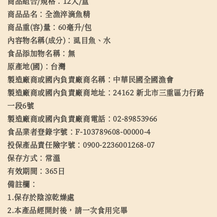
商品組合/規格：12入/盒
商品品名：全漁淬滴魚精
商品重(容)量：60毫升/包
內容物名稱(成分)：虱目魚、水
食品添加物名稱：無
原產地(國)：台灣
製造廠商或國內負責廠商名稱：中華民國全國漁會
製造廠商或國內負責廠商地址：24162 新北市三重區力行路
一段6號
製造廠商或國內負責廠商電話：02-89853966
食品業者登錄字號：F-103789608-00000-4
投保產品責任險字號：0900-2236001268-07
保存方式：常溫
有效期間：365日
備註欄：
1.保存於陰涼乾燥處
2.本產品經開封後，請一次食用完畢