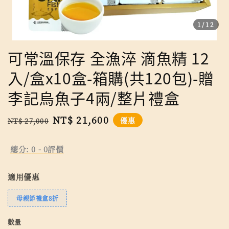
1
/12
可常溫保存 全漁淬 滴魚精 12
入/盒x10盒-箱購(共120包)-贈
李記烏魚子4兩/整片禮盒
Regular
Sale
NT$ 21,600
優惠
NT$ 27,000
price
price
總分:
0
-
0
評價
適用優惠
母親節禮盒8折
數量