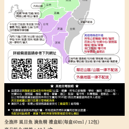
全漁淬 虱目魚 滴魚精 禮盒組(每盒60ml / 12包)