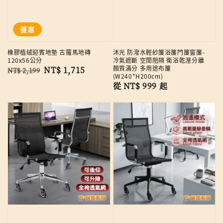
優惠
橡膠植絨迎賓地墊 古羅馬地磚
沐光 防潑水輕紗簾浴簾門簾窗簾-
120x56公分
冷氣遮斷 空間阻隔 衛浴乾溼分離
顏質滿分 多用途布簾
Regular
Sale
NT$ 1,715
NT$ 2,199
(W240*H200cm)
price
price
Regular
從
NT$ 999
起
price