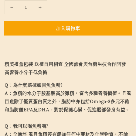
加入購物車
精美禮盒包裝 送禮自用相宜 全國漁會與台糖生技合作開發
高營養小分子低負擔
Q：為什麼選擇虱目魚魚精?
A：魚精的水分子胺基酸高於雞精，富含多種營養價值。且虱
目魚除了優質蛋白質之外，脂肪中亦包括Omega-3多元不飽
和脂肪酸EPA及DHA，對於保護心臟、促進腦部發育有益。
Q：我可以喝魚精嗎?
A：全漁淬 虱目魚精沒有添加任何中藥材及化學物質，不論