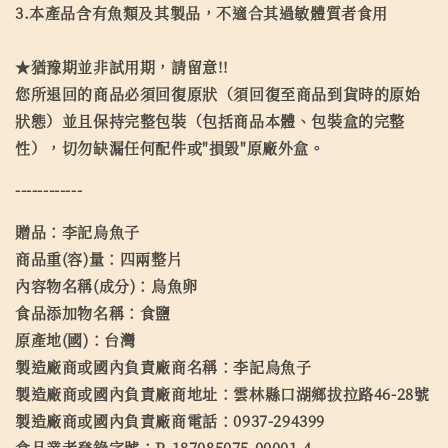
3.本產品含有魚類及其製品，不適合其過敏體質者食用
★猶豫期並非試用期，請留意!!
您所退回的商品必須回復原狀（須回復至商品到貨時的原始
狀態）並且保持完整包裝（包括商品本體、包裝盒的完整
性），切勿缺漏任何配件或"損毀"原廠外盒。
------------
贈品：李記烏魚子
商品重(容)量：四兩整片
內容物名稱(成分)：烏魚卵
食品添加物名稱：食鹽
原產地(國)：台灣
製造廠商或國內負責廠商名稱：李記烏魚子
製造廠商或國內負責廠商地址：雲林縣口湖鄉拔拉路46-28號
製造廠商或國內負責廠商電話：0937-294399
食品業者登錄字號：P-187085075-00001-4