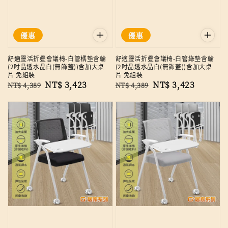
優惠
優惠
舒適靈活折疊會議椅-白管橘墊含輪
舒適靈活折疊會議椅-白管綠墊含輪
(2吋晶透水晶白(無飾蓋))含加大桌
(2吋晶透水晶白(無飾蓋))含加大桌
片 免組裝
片 免組裝
Regular
Sale
NT$ 3,423
Regular
Sale
NT$ 3,423
NT$ 4,389
NT$ 4,389
price
price
price
price