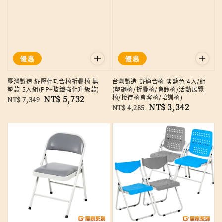
優惠
優惠
臺灣製造 紓壓輕巧合椅折疊椅 無
台灣製造 舒適合椅-淡藍色 4入/組
墊款-5入組(PP+玻纖強化升級款)
(塑鋼椅/折疊椅/會議椅/活動展覽
椅/接待椅會客椅/培訓椅)
Regular
Sale
NT$ 5,732
NT$ 7,349
Regular
Sale
NT$ 3,342
NT$ 4,285
price
price
price
price