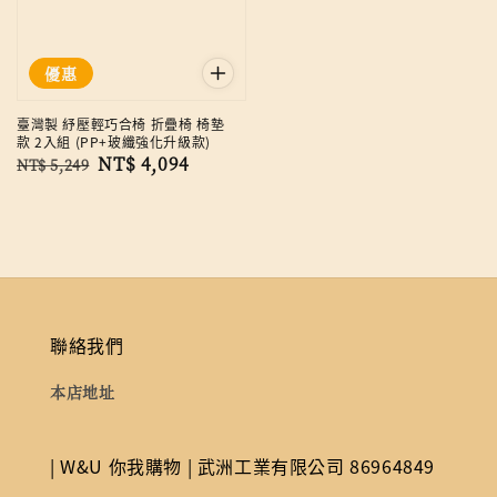
優惠
臺灣製 紓壓輕巧合椅 折疊椅 椅墊
款 2入組 (PP+玻纖強化升級款)
Regular
Sale
NT$ 4,094
NT$ 5,249
price
price
聯絡我們
本店地址
| W&U 你我購物 | 武洲工業有限公司 86964849