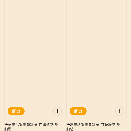
優惠
優惠
舒適靈活折疊會議椅-白管橘墊 免
舒適靈活折疊會議椅-白管綠墊 免
組裝
組裝