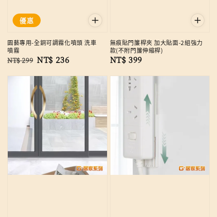
優惠
園藝專用-全銅可調霧化噴頭 洗車
無痕貼門簾桿夾 加大貼面-2組強力
噴霧
款(不附門簾伸縮桿)
Regular
Sale
NT$ 236
Regular
NT$ 399
NT$ 299
price
price
price