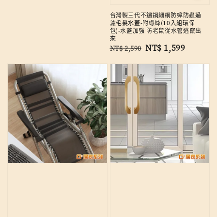
台灣製三代不鏽鋼細網防蟑防蟲過
濾毛髮水蓋-附螺絲(10入組環保
包)-水蓋加強 防老鼠從水管逃竄出
來
Regular
Sale
NT$ 1,599
NT$ 2,590
price
price