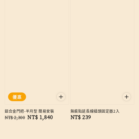
優惠
鋁合金門把-半月型 簡易安裝
無痕貼延長線插頭固定器2入
Regular
Sale
NT$ 1,840
Regular
NT$ 239
NT$ 2,300
price
price
price