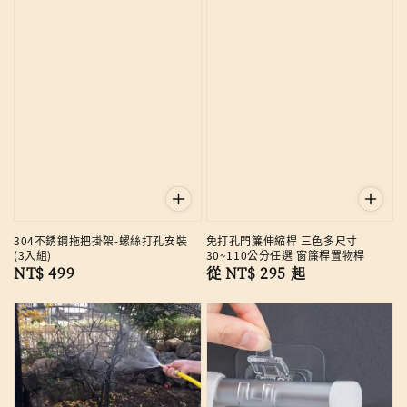
304不銹鋼拖把掛架-螺絲打孔安裝
免打孔門簾伸縮桿 三色多尺寸
(3入組)
30~110公分任選 窗簾桿置物桿
Regular
NT$ 499
Regular
從
NT$ 295
起
price
price