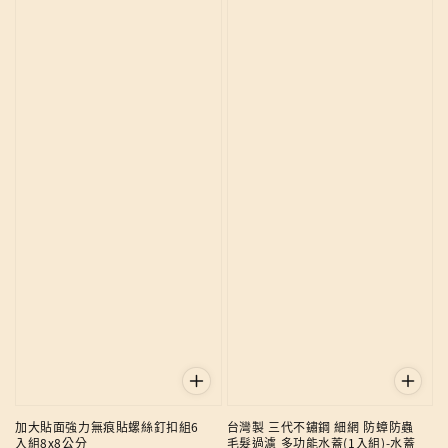
加大貼面強力無痕貼螺絲釘扣組6
台灣製 三代不鏽鋼 細網 防蟑防蟲
入組8x8公分
毛髮過濾 多功能水蓋(1入組)-水蓋