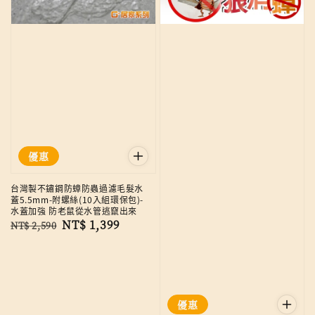
優惠
台灣製不鏽鋼防蟑防蟲過濾毛髮水
蓋5.5mm-附螺絲(10入組環保包)-
水蓋加強 防老鼠從水管逃竄出來
Regular
Sale
NT$ 1,399
NT$ 2,590
price
price
優惠