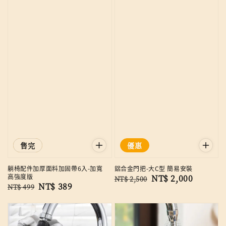
優惠
售完
優惠
躺椅配件加厚面料加固帶6入-加寬
鋁合金門把-大C型 簡易安裝
高強度版
Regular
Sale
NT$ 2,000
NT$ 2,500
Regular
Sale
NT$ 389
NT$ 499
price
price
price
price